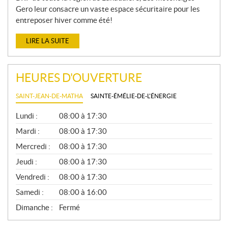
Gero leur consacre un vaste espace sécuritaire pour les
entreposer hiver comme été!
LIRE LA SUITE
HEURES D'OUVERTURE
SAINT-JEAN-DE-MATHA
SAINTE-ÉMÉLIE-DE-L'ÉNERGIE
G
Lundi :
08:00 à 17:30
É
N
Mardi :
08:00 à 17:30
É
Mercredi :
08:00 à 17:30
R
A
Jeudi :
08:00 à 17:30
L
Vendredi :
08:00 à 17:30
Samedi :
08:00 à 16:00
Dimanche :
Fermé