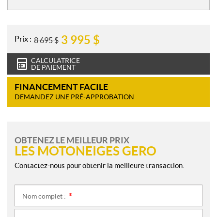
e
s
3 995
$
Prix :
8 695
$
CALCULATRICE
DE PAIEMENT
FINANCEMENT FACILE
DEMANDEZ UNE PRÉ-APPROBATION
OBTENEZ LE MEILLEUR PRIX
LES MOTONEIGES GERO
Contactez-nous pour obtenir la meilleure transaction.
Nom complet :
*