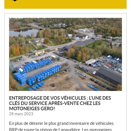
N
O
U
V
E
L
L
E
S
ENTREPOSAGE DE VOS VÉHICULES : L’UNE DES
CLÉS DU SERVICE APRÈS-VENTE CHEZ LES
MOTONEIGES GERO!
28 mars 2023
En plus de détenir le plus grand inventaire de véhicules
BRP de toute la région de Lanaudière, Les motoneiges