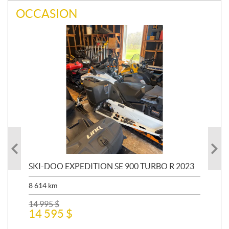
OCCASION
SKI-DOO EXPEDITION SE 900 TURBO R 2023
SK
20
8 614
km
31 
14 995
$
14 595
$
6 5
6 