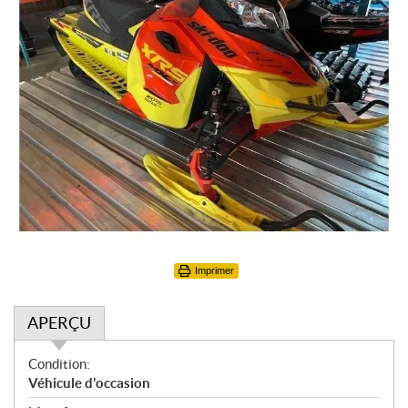
Imprimer
APERÇU
A
Condition:
p
Véhicule d'occasion
e