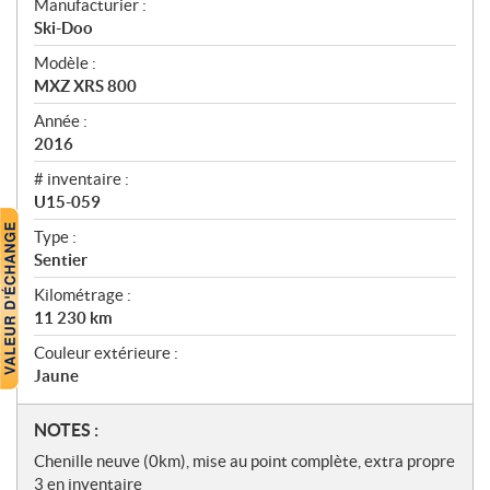
Manufacturier :
r
Ski-Doo
ç
u
Modèle :
MXZ XRS 800
Année :
2016
# inventaire :
U15-059
Type :
Sentier
Kilométrage :
11 230
km
Couleur extérieure :
Jaune
N
NOTES :
o
Chenille neuve (0km), mise au point complète, extra propre
t
3 en inventaire