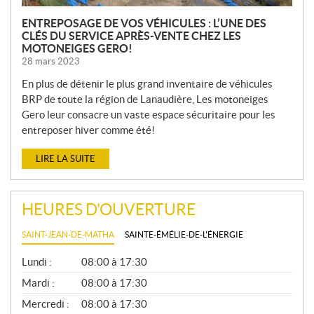
ENTREPOSAGE DE VOS VÉHICULES : L’UNE DES
CLÉS DU SERVICE APRÈS-VENTE CHEZ LES
MOTONEIGES GERO!
28 mars 2023
En plus de détenir le plus grand inventaire de véhicules
BRP de toute la région de Lanaudière, Les motoneiges
Gero leur consacre un vaste espace sécuritaire pour les
entreposer hiver comme été!
LIRE LA SUITE
HEURES D'OUVERTURE
SAINT-JEAN-DE-MATHA
SAINTE-ÉMÉLIE-DE-L'ÉNERGIE
G
Lundi :
08:00 à 17:30
É
N
Mardi :
08:00 à 17:30
É
Mercredi :
08:00 à 17:30
R