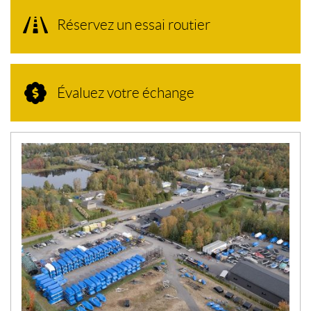
Réservez un essai routier
Évaluez votre échange
N
O
U
V
E
L
L
E
S