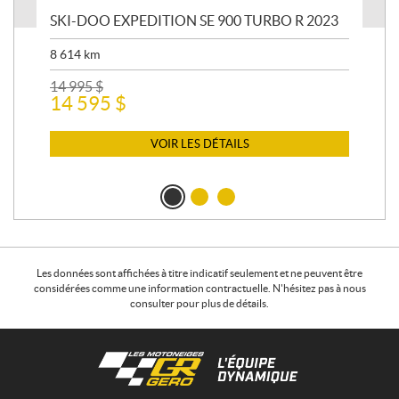
SKI-DOO EXPEDITION SE 900 TURBO R 2023
AR
8 614
km
26 
24
14 995
$
14 595
$
VOIR LES DÉTAILS
Les données sont affichées à titre indicatif seulement et ne peuvent être
considérées comme une information contractuelle. N'hésitez pas à nous
consulter pour plus de détails.
C
L
o
e
n
s