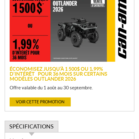
r
o
m
o
t
i
o
n
ÉCONOMISEZ JUSQU’À 1 500$ OU 1,99%
D’INTÉRÊT POUR 36 MOIS SUR CERTAINS
MODÈLES OUTLANDER 2026
Offre valable du 1 août au 30 septembre.
VOIR CETTE PROMOTION
SPÉCIFICATIONS