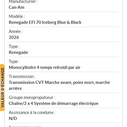
S
Manufacturier :
p
Can-Am
é
Modèle :
c
Renegade EFI 70 Iceberg Blue & Black
i
f
Année :
i
2026
c
Type :
a
Renegade
t
Type :
i
Monocylindre 4 temps refroidi par air
o
n
Transmission :
s
Transmission CVT Marche avant, point mort, marche
arrière
Groupe motopropulseur :
Chaîne/2 x 4 Système de démarrage électrique
Assistance à la conduite :
N/D