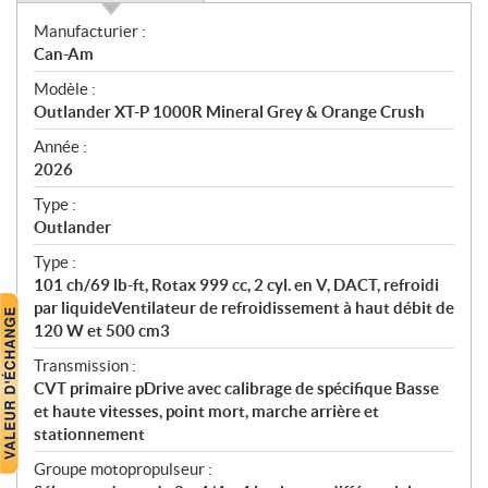
S
Manufacturier :
p
Can-Am
é
Modèle :
c
Outlander XT-P 1000R Mineral Grey & Orange Crush
i
f
Année :
i
2026
c
Type :
a
Outlander
t
Type :
i
101 ch/69 lb-ft, Rotax 999 cc, 2 cyl. en V, DACT, refroidi
o
par liquideVentilateur de refroidissement à haut débit de
n
120 W et 500 cm3
s
Transmission :
CVT primaire pDrive avec calibrage de spécifique Basse
et haute vitesses, point mort, marche arrière et
stationnement
Groupe motopropulseur :