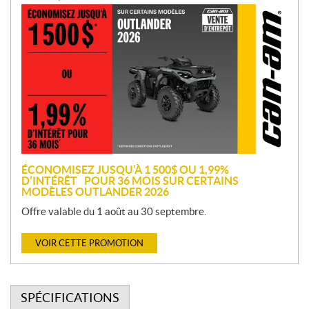
P
r
o
m
o
t
i
o
n
ÉCONOMISEZ JUSQU’À 1 500$ OU 1,99%
D’INTÉRÊT POUR 36 MOIS SUR CERTAINS
MODÈLES OUTLANDER 2026
Offre valable du 1 août au 30 septembre.
VOIR CETTE PROMOTION
SPÉCIFICATIONS