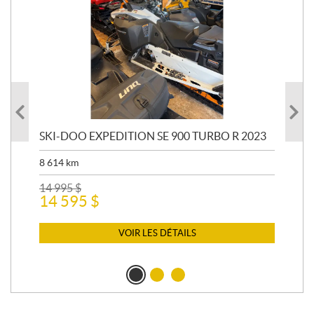
SKI-DOO EXPEDITION SE 900 TURBO R 2023
AR
8 614
km
26 
24
14 995
$
14 595
$
VOIR LES DÉTAILS