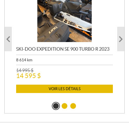
SKI-DOO EXPEDITION SE 900 TURBO R 2023
AR
8 614
km
26 
24
14 995
$
14 595
$
VOIR LES DÉTAILS