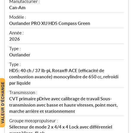
S
Manufacturier :
p
Can-Am
é
Modèle :
c
Outlander PRO XU HD5 Compass Green
i
f
Année :
i
2026
c
Type :
a
Outlander
t
Type :
i
HD5: 40 ch / 37 lb-pi, Rotax® ACE (efficacité de
o
combustion avancée) monocylindre de 650 cc, refroidi
n
par liquide
s
Transmission :
CVT primaire pDrive avec calibrage de travail Sous-
transmission avec basse et haute vitesses, point mort,
marche arrière et stationnement
Groupe motopropulseur :
Sélecteur de mode 2 x 4/4 x 4 Lock avec différentiel