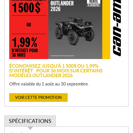
r
o
m
o
t
i
o
n
ÉCONOMISEZ JUSQU’À 1 500$ OU 1,99%
D’INTÉRÊT POUR 36 MOIS SUR CERTAINS
MODÈLES OUTLANDER 2026
Offre valable du 1 août au 30 septembre.
VOIR CETTE PROMOTION
SPÉCIFICATIONS