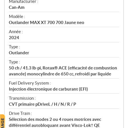
S
Manufacturier :
p
Can-Am
é
Modèle :
c
Outlander MAX XT 700 700 Jaune neo
i
f
Année :
i
2024
c
Type :
a
Outlander
t
Type :
i
50 ch / 41.3 lb-pi, Rotax® ACE (efficacité de combustion
o
avancée) monocylindre de 650 cc, refroidi par liquide
n
s
Fuel Delivery System :
Injection électronique de carburant (EFI)
Transmission :
CVT primaire pDriveL / H / N / R / P
Drive Train :
Sélection des modes 2 ou 4 roues motrices avec
différentiel autobloquant avant Visco-Lok† QE