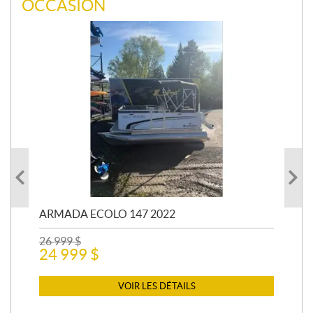
OCCASION
ARMADA ECOLO 147 2022
PR
26 999
$
400
24 999
$
12 
11
VOIR LES DÉTAILS