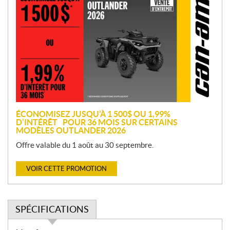
r
o
m
o
t
i
o
n
ÉCONOMISEZ JUSQU’À 1 500$ OU 1,99%
D’INTÉRÊT POUR 36 MOIS SUR CERTAINS
MODÈLES OUTLANDER 2026
Offre valable du 1 août au 30 septembre.
VOIR CETTE PROMOTION
SPÉCIFICATIONS