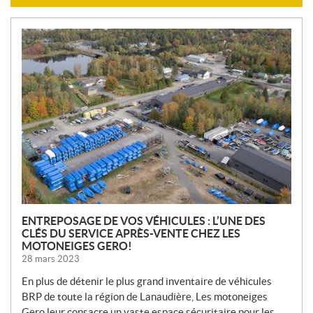
N
O
U
V
E
L
L
E
S
ENTREPOSAGE DE VOS VÉHICULES : L’UNE DES
CLÉS DU SERVICE APRÈS-VENTE CHEZ LES
MOTONEIGES GERO!
28 mars 2023
En plus de détenir le plus grand inventaire de véhicules
BRP de toute la région de Lanaudière, Les motoneiges
Gero leur consacre un vaste espace sécuritaire pour les