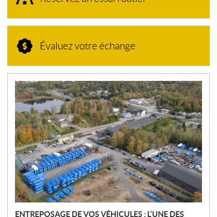
Évaluez votre échange
N
O
U
V
E
L
L
E
S
ENTREPOSAGE DE VOS VÉHICULES : L’UNE DES