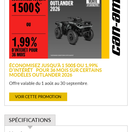
r
o
m
o
t
i
o
n
ÉCONOMISEZ JUSQU’À 1 500$ OU 1,99%
D’INTÉRÊT POUR 36 MOIS SUR CERTAINS
MODÈLES OUTLANDER 2026
Offre valable du 1 août au 30 septembre.
VOIR CETTE PROMOTION
SPÉCIFICATIONS