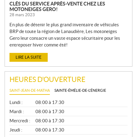
CLÉS DU SERVICE APRÈS-VENTE CHEZ LES
MOTONEIGES GERO!
28 mars 2023
En plus de détenir le plus grand inventaire de véhicules
BRP de toute la région de Lanaudière, Les motoneiges
Gero leur consacre un vaste espace sécuritaire pour les
entreposer hiver comme été!
LIRE LA SUITE
HEURES D'OUVERTURE
SAINT-JEAN-DE-MATHA
SAINTE-ÉMÉLIE-DE-L'ÉNERGIE
G
Lundi :
08:00 à 17:30
É
N
Mardi :
08:00 à 17:30
É
Mercredi :
08:00 à 17:30
R
A
Jeudi :
08:00 à 17:30
L