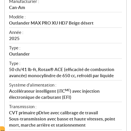
S
Manufacturier :
p
Can-Am
é
Modèle :
c
Outlander MAX PRO XU HD7 Beige désert
i
f
Année :
i
2025
c
Type :
a
Outlander
t
Type :
i
50 ch/41 lb-ft, Rotax® ACE (efficacité de combustion
o
avancée) monocylindre de 650 cc, refroidi par liquide
n
s
Système d'alimentation :
MC
Accélérateur intelligent (iTC
) avec injection
électronique de carburant (EFI)
Transmission :
CVT primaire pDrive avec calibrage de travail
Sous-transmission avec basse et haute vitesses, point
mort, marche arrière et stationnement