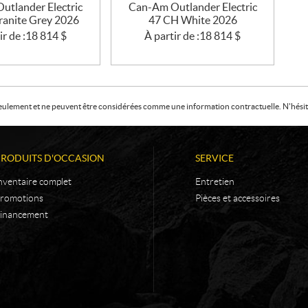
utlander Electric
Can-Am Outlander Electric
ranite Grey 2026
47 CH White 2026
ir de :
18 814
$
À partir de :
18 814
$
f seulement et ne peuvent être considérées comme une information contractuelle. N'hésite
PRODUITS D'OCCASION
SERVICE
nventaire complet
Entretien
romotions
Pièces et accessoires
inancement