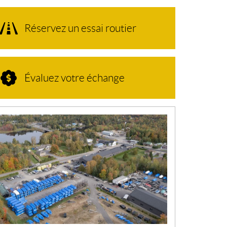
Réservez un essai routier
Évaluez votre échange
N
O
U
V
E
L
L
E
S