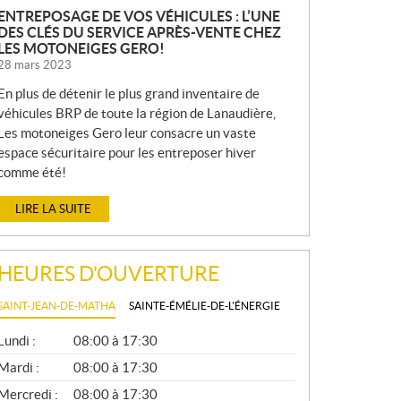
ENTREPOSAGE DE VOS VÉHICULES : L’UNE
DES CLÉS DU SERVICE APRÈS-VENTE CHEZ
LES MOTONEIGES GERO!
28 mars 2023
En plus de détenir le plus grand inventaire de
véhicules BRP de toute la région de Lanaudière,
Les motoneiges Gero leur consacre un vaste
espace sécuritaire pour les entreposer hiver
comme été!
LIRE LA SUITE
HEURES D'OUVERTURE
SAINT-JEAN-DE-MATHA
SAINTE-ÉMÉLIE-DE-L'ÉNERGIE
G
Lundi :
08:00 à 17:30
É
N
Mardi :
08:00 à 17:30
É
Mercredi :
08:00 à 17:30
R