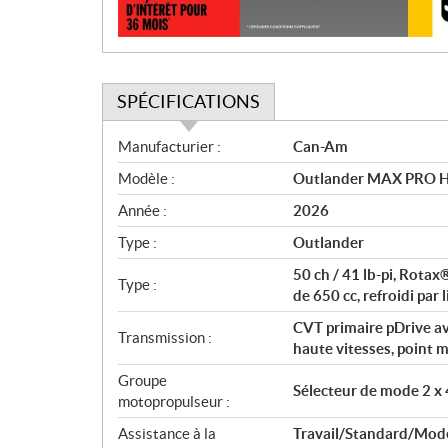
n
SPÉCIFICATIONS
S
Manufacturier :
Can-Am
p
Modèle :
Outlander MAX PRO Hu
é
c
Année :
2026
i
Type :
Outlander
f
i
50 ch / 41 lb-pi, Rota
Type :
c
de 650 cc, refroidi par 
a
CVT primaire pDrive av
Transmission :
t
haute vitesses, point 
i
Groupe
o
Sélecteur de mode 2 x 
motopropulseur :
n
s
Assistance à la
Travail/Standard/Mode