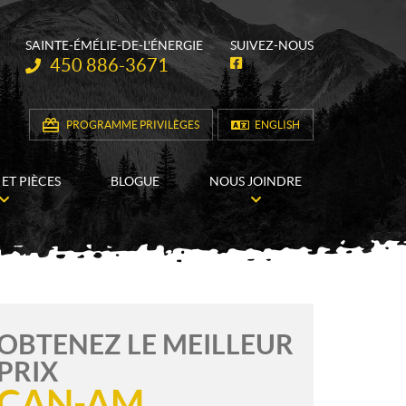
SAINTE-ÉMÉLIE-DE-L'ÉNERGIE
SUIVEZ-NOUS
Téléphone :
450 886-3671
F
a
c
e
b
PROGRAMME PRIVILÈGES
ENGLISH
o
o
k
 ET PIÈCES
BLOGUE
NOUS JOINDRE
OBTENEZ LE MEILLEUR
PRIX
CAN-AM