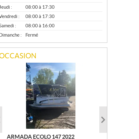
A
Jeudi :
08:00 à 17:30
L
Vendredi :
08:00 à 17:30
Samedi :
08:00 à 16:00
Dimanche :
Fermé
OCCASION
ARMADA ECOLO 147 2022
PRINCECRAFT SUPER PRO 166
AUTRE FOURWIN 2001