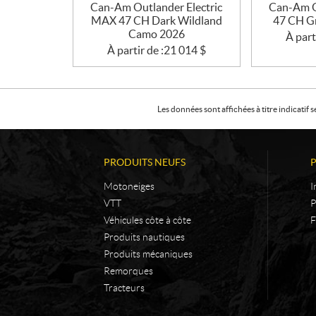
Can-Am Outlander Electric
Can-Am O
MAX 47 CH Dark Wildland
47 CH G
Camo 2026
À part
À partir de :
21 014
$
Les données sont affichées à titre indicati
PRODUITS NEUFS
Motoneiges
I
VTT
P
Véhicules côte à côte
F
Produits nautiques
Produits mécaniques
Remorques
Tracteurs