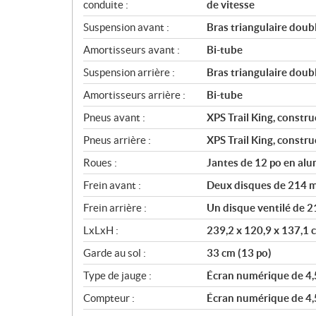
conduite :
de vitesse
Suspension avant :
Bras triangulaire dou
Amortisseurs avant :
Bi-tube
Suspension arrière :
Bras triangulaire dou
Amortisseurs arrière :
Bi-tube
Pneus avant :
XPS Trail King, construc
Pneus arrière :
XPS Trail King, construc
Roues :
Jantes de 12 po en al
Frein avant :
Deux disques de 214 mm
Frein arrière :
Un disque ventilé de 2
LxLxH :
239,2 x 120,9 x 137,1 c
Garde au sol :
33 cm (13 po)
Type de jauge :
Écran numérique de 4,
Compteur :
Écran numérique de 4,