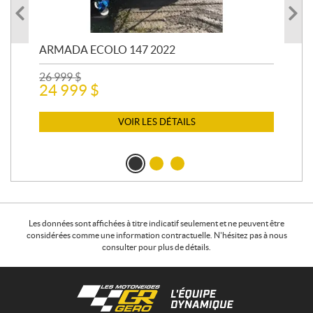
ARMADA ECOLO 147 2022
PR
26 999
$
400
24 999
$
12 
11
VOIR LES DÉTAILS
Les données sont affichées à titre indicatif seulement et ne peuvent être
considérées comme une information contractuelle. N'hésitez pas à nous
consulter pour plus de détails.
C
L
o
e