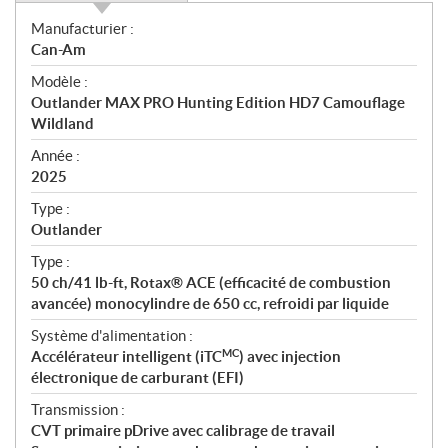
S
Manufacturier :
p
Can-Am
é
Modèle :
c
Outlander MAX PRO Hunting Edition HD7 Camouflage
i
Wildland
f
i
Année :
2025
c
a
Type :
t
Outlander
i
Type :
o
50 ch/41 lb-ft, Rotax® ACE (efficacité de combustion
n
avancée) monocylindre de 650 cc, refroidi par liquide
s
Système d'alimentation :
MC
Accélérateur intelligent (iTC
) avec injection
électronique de carburant (EFI)
Transmission :
CVT primaire pDrive avec calibrage de travail