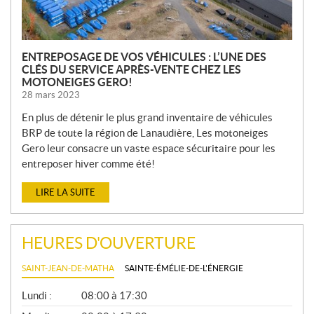
S
ENTREPOSAGE DE VOS VÉHICULES : L’UNE DES
CLÉS DU SERVICE APRÈS-VENTE CHEZ LES
MOTONEIGES GERO!
28 mars 2023
En plus de détenir le plus grand inventaire de véhicules
BRP de toute la région de Lanaudière, Les motoneiges
Gero leur consacre un vaste espace sécuritaire pour les
entreposer hiver comme été!
LIRE LA SUITE
HEURES D'OUVERTURE
SAINT-JEAN-DE-MATHA
SAINTE-ÉMÉLIE-DE-L'ÉNERGIE
G
Lundi :
08:00 à 17:30
É