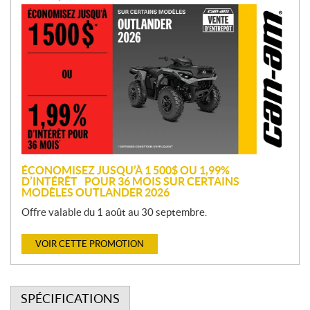
P
r
o
m
o
t
i
o
n
ÉCONOMISEZ JUSQU’À 1 500$ OU 1,99%
D’INTÉRÊT POUR 36 MOIS SUR CERTAINS
MODÈLES OUTLANDER 2026
Offre valable du 1 août au 30 septembre.
VOIR CETTE PROMOTION
SPÉCIFICATIONS