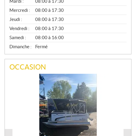
N
Mardi :
08:00 à 17:30
É
Mercredi :
08:00 à 17:30
R
A
Jeudi :
08:00 à 17:30
L
Vendredi :
08:00 à 17:30
Samedi :
08:00 à 16:00
Dimanche :
Fermé
OCCASION