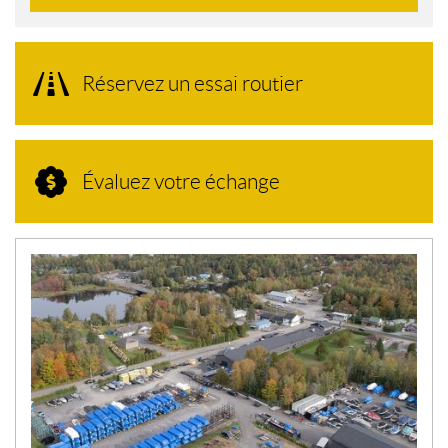
Réservez un essai routier
Évaluez votre échange
N
O
U
V
E
L
L
E