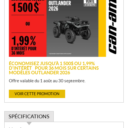
r
o
m
o
t
i
o
n
ÉCONOMISEZ JUSQU’À 1 500$ OU 1,99%
D’INTÉRÊT POUR 36 MOIS SUR CERTAINS
MODÈLES OUTLANDER 2026
Offre valable du 1 août au 30 septembre.
VOIR CETTE PROMOTION
SPÉCIFICATIONS