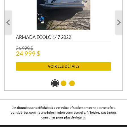
ARMADA ECOLO 147 2022
PR
26 999
$
400
24 999
$
12 
11
VOIR LES DÉTAILS
Les données sont affichées à titre indicatif seulement et ne peuvent être
considérées comme une information contractuelle. N'hésitez pas à nous
consulter pour plus de détails.