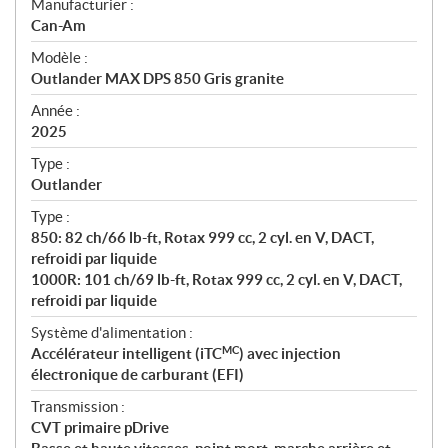
S
Manufacturier :
p
Can-Am
é
Modèle :
c
Outlander MAX DPS 850 Gris granite
i
f
Année :
i
2025
c
Type :
a
Outlander
t
Type :
i
850: 82 ch/66 lb-ft, Rotax 999 cc, 2 cyl. en V, DACT,
o
refroidi par liquide
n
1000R: 101 ch/69 lb-ft, Rotax 999 cc, 2 cyl. en V, DACT,
s
refroidi par liquide
Système d'alimentation :
MC
Accélérateur intelligent (iTC
) avec injection
électronique de carburant (EFI)
Transmission :
CVT primaire pDrive