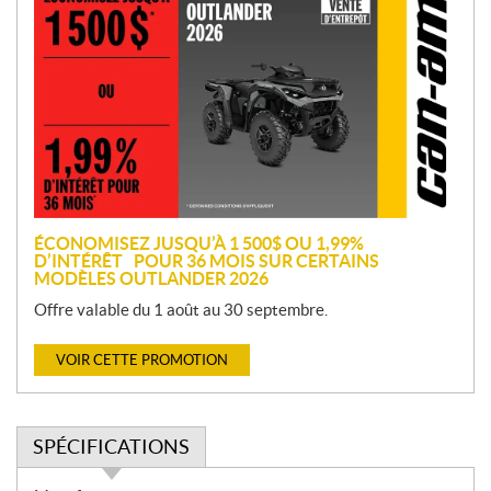
r
o
m
o
t
i
o
n
ÉCONOMISEZ JUSQU’À 1 500$ OU 1,99%
D’INTÉRÊT POUR 36 MOIS SUR CERTAINS
MODÈLES OUTLANDER 2026
Offre valable du 1 août au 30 septembre.
VOIR CETTE PROMOTION
SPÉCIFICATIONS