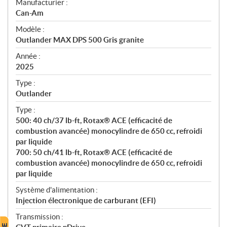
S
Manufacturier :
p
Can-Am
é
Modèle :
c
Outlander MAX DPS 500 Gris granite
i
f
Année :
i
2025
c
Type :
a
Outlander
t
Type :
i
500: 40 ch/37 lb-ft, Rotax® ACE (efficacité de
o
combustion avancée) monocylindre de 650 cc, refroidi
n
par liquide
s
700: 50 ch/41 lb-ft, Rotax® ACE (efficacité de
combustion avancée) monocylindre de 650 cc, refroidi
par liquide
Système d'alimentation :
Injection électronique de carburant (EFI)
Transmission :