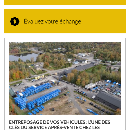
Évaluez votre échange
N
O
U
V
E
L
L
E
S
ENTREPOSAGE DE VOS VÉHICULES : L’UNE DES
CLÉS DU SERVICE APRÈS-VENTE CHEZ LES