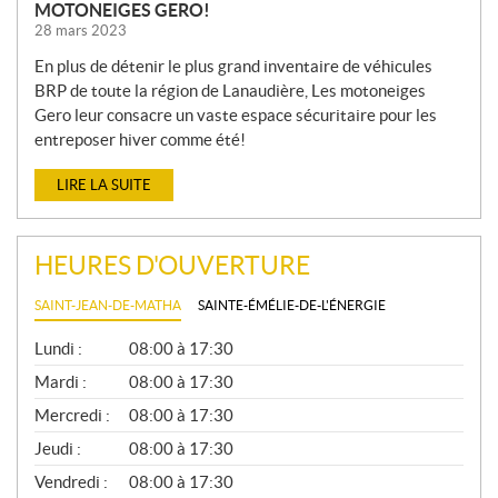
MOTONEIGES GERO!
28 mars 2023
En plus de détenir le plus grand inventaire de véhicules
BRP de toute la région de Lanaudière, Les motoneiges
Gero leur consacre un vaste espace sécuritaire pour les
entreposer hiver comme été!
LIRE LA SUITE
HEURES D'OUVERTURE
SAINT-JEAN-DE-MATHA
SAINTE-ÉMÉLIE-DE-L'ÉNERGIE
G
Lundi :
08:00 à 17:30
É
N
Mardi :
08:00 à 17:30
É
Mercredi :
08:00 à 17:30
R
A
Jeudi :
08:00 à 17:30
L
Vendredi :
08:00 à 17:30