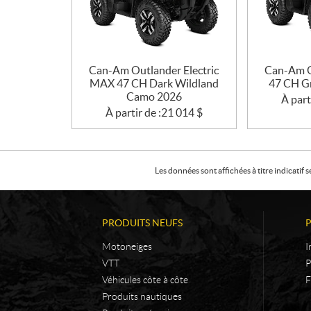
Can-Am Outlander Electric
Can-Am O
MAX 47 CH Dark Wildland
47 CH G
Camo 2026
À part
À partir de :
21 014
$
Les données sont affichées à titre indicati
PRODUITS NEUFS
Motoneiges
I
VTT
P
Véhicules côte à côte
F
Produits nautiques