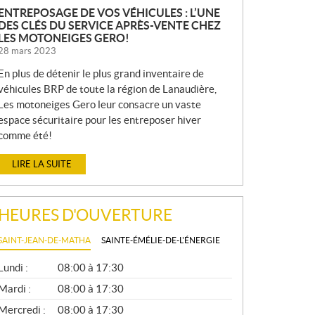
ENTREPOSAGE DE VOS VÉHICULES : L’UNE
DES CLÉS DU SERVICE APRÈS-VENTE CHEZ
LES MOTONEIGES GERO!
28 mars 2023
En plus de détenir le plus grand inventaire de
véhicules BRP de toute la région de Lanaudière,
Les motoneiges Gero leur consacre un vaste
espace sécuritaire pour les entreposer hiver
comme été!
LIRE LA SUITE
HEURES D'OUVERTURE
SAINT-JEAN-DE-MATHA
SAINTE-ÉMÉLIE-DE-L'ÉNERGIE
G
Lundi :
08:00 à 17:30
É
N
Mardi :
08:00 à 17:30
É
Mercredi :
08:00 à 17:30
R