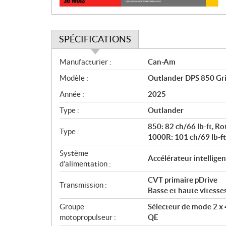
SPÉCIFICATIONS
S
Manufacturier :
Can-Am
p
Modèle :
Outlander DPS 850 Gri
é
c
Année :
2025
i
Type :
Outlander
f
i
850: 82 ch/66 lb-ft, Rot
Type :
c
1000R: 101 ch/69 lb-ft,
a
Système
Accélérateur intelligen
t
d'alimentation :
i
CVT primaire pDrive
o
Transmission :
Basse et haute vitesse
n
s
Groupe
Sélecteur de mode 2 x 
motopropulseur :
QE