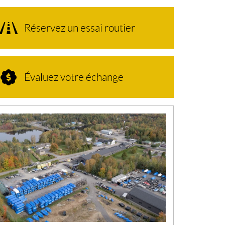
Réservez un essai routier
Évaluez votre échange
N
O
U
V
E
L
L
E
S