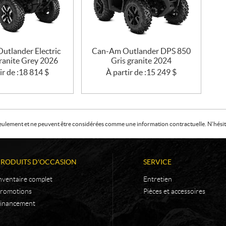
utlander Electric
Can-Am Outlander DPS 850
ranite Grey 2026
Gris granite 2024
ir de :
18 814
$
À partir de :
15 249
$
f seulement et ne peuvent être considérées comme une information contractuelle. N'hésite
PRODUITS D'OCCASION
SERVICE
nventaire complet
Entretien
romotions
Pièces et accessoires
inancement