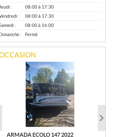
A
Jeudi :
08:00 à 17:30
L
Vendredi :
08:00 à 17:30
Samedi :
08:00 à 16:00
Dimanche :
Fermé
OCCASION
ARMADA ECOLO 147 2022
PRINCECRAFT SUPER PRO 166
AUTRE FOURWIN 2001