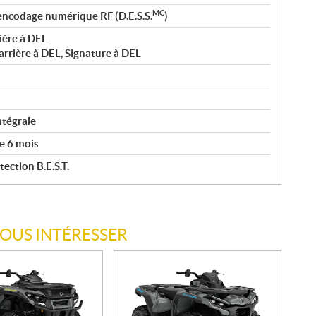
MC
encodage numérique RF (D.E.S.S.
)
ière à DEL
arrière à DEL, Signature à DEL
ntégrale
e 6 mois
ection B.E.S.T.
VOUS INTÉRESSER