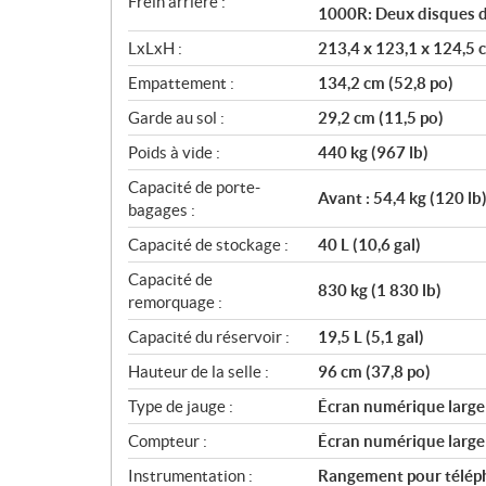
Frein arrière :
1000R: Deux disques d
LxLxH :
213,4 x 123,1 x 124,5 c
Empattement :
134,2 cm (52,8 po)
Garde au sol :
29,2 cm (11,5 po)
Poids à vide :
440 kg (967 lb)
Capacité de porte-
Avant : 54,4 kg (120 lb)
bagages :
Capacité de stockage :
40 L (10,6 gal)
Capacité de
830 kg (1 830 lb)
remorquage :
Capacité du réservoir :
19,5 L (5,1 gal)
Hauteur de la selle :
96 cm (37,8 po)
Type de jauge :
Écran numérique large 
Compteur :
Écran numérique large 
Instrumentation :
Rangement pour télép