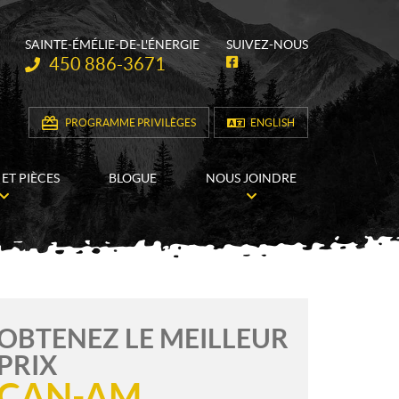
SAINTE-ÉMÉLIE-DE-L'ÉNERGIE
SUIVEZ-NOUS
Téléphone :
450 886-3671
F
a
c
e
b
PROGRAMME PRIVILÈGES
ENGLISH
o
o
k
 ET PIÈCES
BLOGUE
NOUS JOINDRE
OBTENEZ LE MEILLEUR
PRIX
CAN-AM