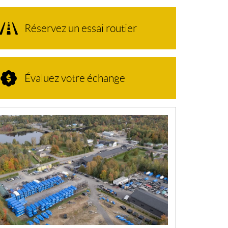
Réservez un essai routier
Évaluez votre échange
N
O
U
V
E
L
L
E
S