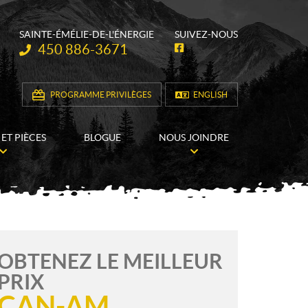
SAINTE-ÉMÉLIE-DE-L'ÉNERGIE
SUIVEZ-NOUS
Téléphone :
450 886-3671
F
a
c
e
b
PROGRAMME PRIVILÈGES
ENGLISH
o
o
k
 ET PIÈCES
BLOGUE
NOUS JOINDRE
OBTENEZ LE MEILLEUR
PRIX
CAN-AM