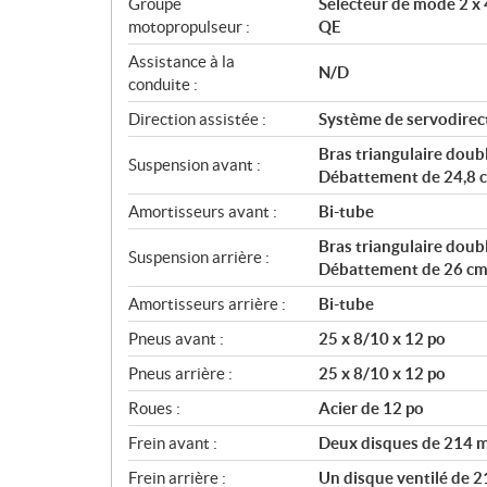
Groupe
Sélecteur de mode 2 x 
motopropulseur :
QE
Assistance à la
N/D
conduite :
Direction assistée :
Système de servodirec
Bras triangulaire doub
Suspension avant :
Débattement de 24,8 c
Amortisseurs avant :
Bi-tube
Bras triangulaire doub
Suspension arrière :
Débattement de 26 cm 
Amortisseurs arrière :
Bi-tube
Pneus avant :
25 x 8/10 x 12 po
Pneus arrière :
25 x 8/10 x 12 po
Roues :
Acier de 12 po
Frein avant :
Deux disques de 214 mm
Frein arrière :
Un disque ventilé de 2