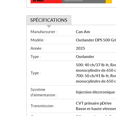
SPÉCIFICATIONS
S
Manufacturier :
Can-Am
p
Modèle :
Outlander DPS 500 Gri
é
c
Année :
2025
i
Type :
Outlander
f
i
500: 40 ch/37 lb-ft, R
c
monocylindre de 650 cc,
Type :
700: 50 ch/41 lb-ft, R
a
monocylindre de 650 cc,
t
i
Système
Injection électronique
o
d'alimentation :
n
CVT primaire pDrive
s
Transmission :
Basse et haute vitesse