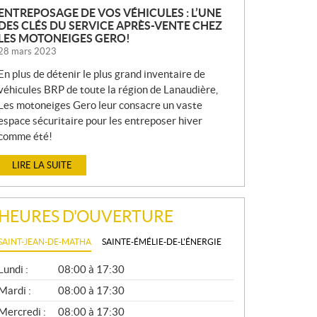
ENTREPOSAGE DE VOS VÉHICULES : L’UNE
DES CLÉS DU SERVICE APRÈS-VENTE CHEZ
LES MOTONEIGES GERO!
28 mars 2023
En plus de détenir le plus grand inventaire de
véhicules BRP de toute la région de Lanaudière,
Les motoneiges Gero leur consacre un vaste
espace sécuritaire pour les entreposer hiver
comme été!
LIRE LA SUITE
HEURES D'OUVERTURE
SAINT-JEAN-DE-MATHA
SAINTE-ÉMÉLIE-DE-L'ÉNERGIE
G
Lundi :
08:00 à 17:30
É
N
Mardi :
08:00 à 17:30
É
Mercredi :
08:00 à 17:30
R