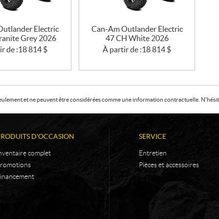
utlander Electric
Can-Am Outlander Electric
ranite Grey 2026
47 CH White 2026
ir de :
18 814
$
À partir de :
18 814
$
f seulement et ne peuvent être considérées comme une information contractuelle. N'hésite
PRODUITS D'OCCASION
SERVICE
nventaire complet
Entretien
romotions
Pièces et accessoires
inancement