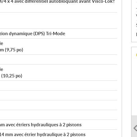
4/4 x 4 avec différentiel autobloquant avant Visco-Lok†
tion dynamique (DPS) Tri-Mode
le
m (9,75 po)
le
(10,25 po)
 avec étriers hydrauliques à 2 pistons
14 mm avec étrier hydraulique à 2 pistons