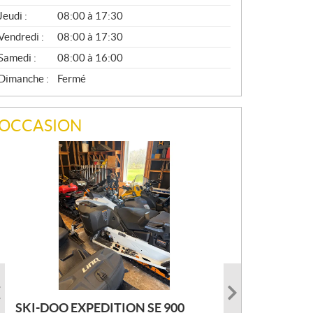
A
Jeudi :
08:00 à 17:30
L
Vendredi :
08:00 à 17:30
Samedi :
08:00 à 16:00
Dimanche :
Fermé
OCCASION
SKI-DOO EXPEDITION SE 900
ARMADA ECOLO 147 2022
PRINCECRAFT SUPER PRO 166