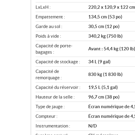
LxLxH :
220,2 x 120,9 x 122 cm 
Empattement :
134,5 cm (53 po)
Garde au sol :
30,5 cm (12 po)
Poids à vide :
340,2 kg (750 lb)
Capacité de porte-
Avant : 54,4 kg (120 lb)
bagages :
Capacité de stockage :
34 L (9 gal)
Capacité de
830 kg (1 830 lb)
remorquage :
Capacité du réservoir :
19,5 L (5,1 gal)
Hauteur de la selle :
96,7 cm (38 po)
Type de jauge :
Écran numérique de 4,
Compteur :
Écran numérique de 4,
Instrumentation :
N/D