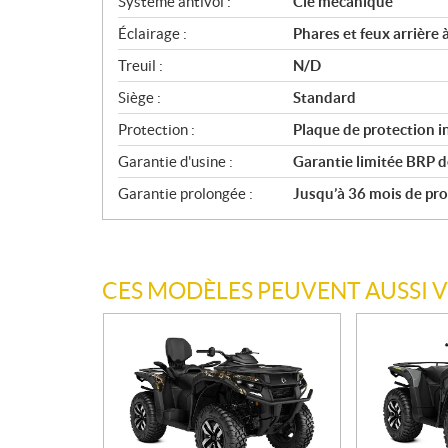
Système antivol :
Clé mécanique
Éclairage :
Phares et feux arrière 
Treuil :
N/D
Siège :
Standard
Protection :
Plaque de protection i
Garantie d'usine :
Garantie limitée BRP d
Garantie prolongée :
Jusqu’à 36 mois de prot
CES MODÈLES PEUVENT AUSSI 