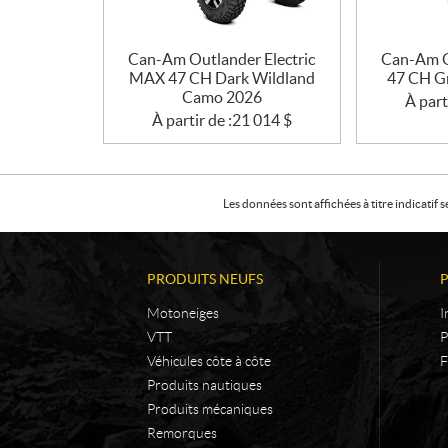
Can-Am Outlander Electric
Can-Am O
MAX 47 CH Dark Wildland
47 CH G
Camo 2026
À part
À partir de :
21 014
$
Les données sont affichées à titre indicati
PRODUITS NEUFS
Motoneiges
I
VTT
P
Véhicules côte à côte
F
Produits nautiques
Produits mécaniques
Remorques