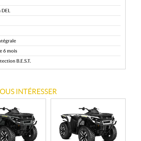
à DEL
ntégrale
e 6 mois
ection B.E.S.T.
VOUS INTÉRESSER