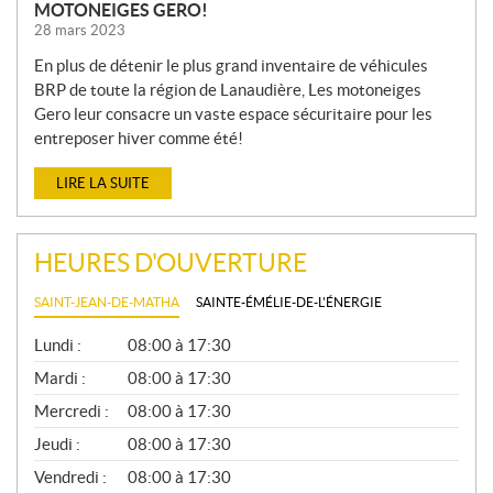
MOTONEIGES GERO!
28 mars 2023
En plus de détenir le plus grand inventaire de véhicules
BRP de toute la région de Lanaudière, Les motoneiges
Gero leur consacre un vaste espace sécuritaire pour les
entreposer hiver comme été!
LIRE LA SUITE
HEURES D'OUVERTURE
SAINT-JEAN-DE-MATHA
SAINTE-ÉMÉLIE-DE-L'ÉNERGIE
G
Lundi :
08:00 à 17:30
É
N
Mardi :
08:00 à 17:30
É
Mercredi :
08:00 à 17:30
R
A
Jeudi :
08:00 à 17:30
L
Vendredi :
08:00 à 17:30