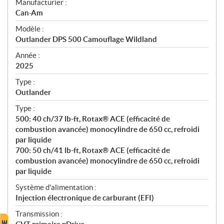
S
Manufacturier :
p
Can-Am
é
Modèle :
c
Outlander DPS 500 Camouflage Wildland
i
f
Année :
i
2025
c
Type :
a
Outlander
t
Type :
i
500: 40 ch/37 lb-ft, Rotax® ACE (efficacité de
o
combustion avancée) monocylindre de 650 cc, refroidi
n
par liquide
s
700: 50 ch/41 lb-ft, Rotax® ACE (efficacité de
combustion avancée) monocylindre de 650 cc, refroidi
par liquide
Système d'alimentation :
Injection électronique de carburant (EFI)
Transmission :