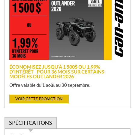
r
o
m
o
t
i
o
n
ÉCONOMISEZ JUSQU’À 1 500$ OU 1,99%
D’INTÉRÊT POUR 36 MOIS SUR CERTAINS
MODÈLES OUTLANDER 2026
Offre valable du 1 août au 30 septembre.
VOIR CETTE PROMOTION
SPÉCIFICATIONS