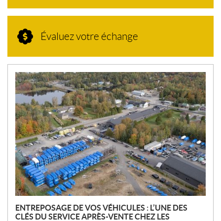
Évaluez votre échange
N
O
U
V
E
L
L
E
S
ENTREPOSAGE DE VOS VÉHICULES : L’UNE DES
CLÉS DU SERVICE APRÈS-VENTE CHEZ LES