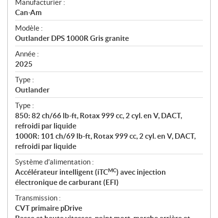
S
Manufacturier :
p
Can-Am
é
Modèle :
c
Outlander DPS 1000R Gris granite
i
f
Année :
i
2025
c
Type :
a
Outlander
t
Type :
i
850: 82 ch/66 lb-ft, Rotax 999 cc, 2 cyl. en V, DACT,
o
refroidi par liquide
n
1000R: 101 ch/69 lb-ft, Rotax 999 cc, 2 cyl. en V, DACT,
s
refroidi par liquide
Système d'alimentation :
MC
Accélérateur intelligent (iTC
) avec injection
électronique de carburant (EFI)
Transmission :
CVT primaire pDrive