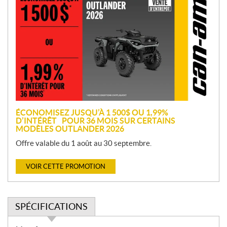
r
o
m
o
t
i
o
n
ÉCONOMISEZ JUSQU’À 1 500$ OU 1,99%
D’INTÉRÊT POUR 36 MOIS SUR CERTAINS
MODÈLES OUTLANDER 2026
Offre valable du 1 août au 30 septembre.
VOIR CETTE PROMOTION
SPÉCIFICATIONS