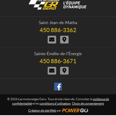
o
e
n
s
t
m
a
o
Saint-Jean-de-Matha
c
t
450 886-3362
T
t
o
é
N
I
n
l
o
t
é
e
u
i
p
i
s
n
h
Sainte-Émélie-de-l'Énergie
g
j
é
o
450 886-3671
T
e
o
r
n
é
i
a
e
s
N
I
l
n
i
G
o
t
é
d
r
:
e
u
i
p
r
e
s
n
h
r
e
j
é
o
o
o
r
n
i
a
e
© 2026 Les motoneiges Gero. Tous droits réservés. Consultez la
politique de
n
i
confidentialité
et les
conditions d'utilisation
.
Choix de consentement
d
r
:
Création de site Web
r
par
e
e