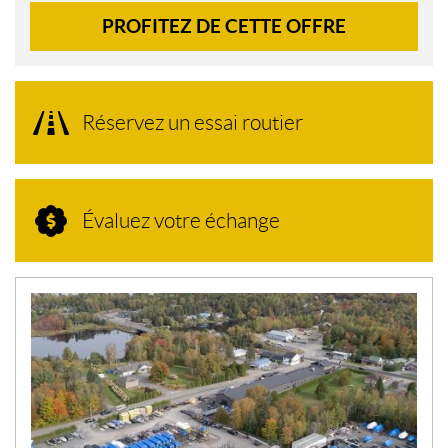
PROFITEZ DE CETTE OFFRE
Réservez un essai routier
Évaluez votre échange
N
O
U
V
E
L
L