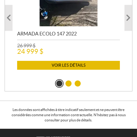
ARMADA ECOLO 147 2022
PR
26 999
$
400
24 999
$
12 
11
VOIR LES DÉTAILS
Les données sont affichées à titre indicatif seulement et ne peuvent être
considérées comme une information contractuelle. N'hésitez pas à nous
consulter pour plus de détails.
C
L