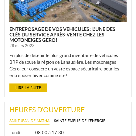
S
ENTREPOSAGE DE VOS VÉHICULES : L’UNE DES
CLÉS DU SERVICE APRÈS-VENTE CHEZ LES
MOTONEIGES GERO!
28 mars 2023
En plus de détenir le plus grand inventaire de véhicules
BRP de toute la région de Lanaudière, Les motoneiges
Gero leur consacre un vaste espace sécuritaire pour les
entreposer hiver comme été!
LIRE LA SUITE
HEURES D'OUVERTURE
SAINT-JEAN-DE-MATHA
SAINTE-ÉMÉLIE-DE-L'ÉNERGIE
G
Lundi :
08:00 à 17:30