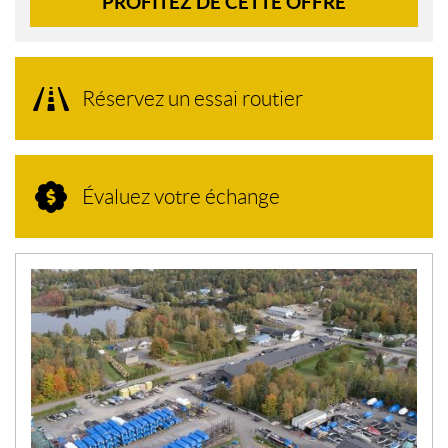
PROFITEZ DE CETTE OFFRE
Réservez un essai routier
Évaluez votre échange
N
O
U
V
E
L
L
E