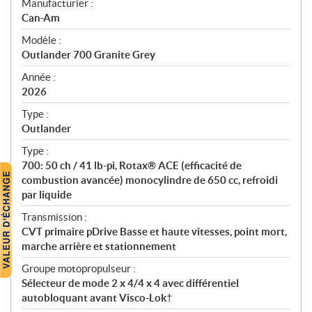
S
Manufacturier :
p
Can-Am
é
Modèle :
c
Outlander 700 Granite Grey
i
f
Année :
i
2026
c
Type :
a
Outlander
t
Type :
i
700: 50 ch / 41 lb-pi, Rotax® ACE (efficacité de
o
combustion avancée) monocylindre de 650 cc, refroidi
n
par liquide
s
Transmission :
CVT primaire pDrive Basse et haute vitesses, point mort,
marche arrière et stationnement
Groupe motopropulseur :
Sélecteur de mode 2 x 4/4 x 4 avec différentiel
autobloquant avant Visco-Lok†