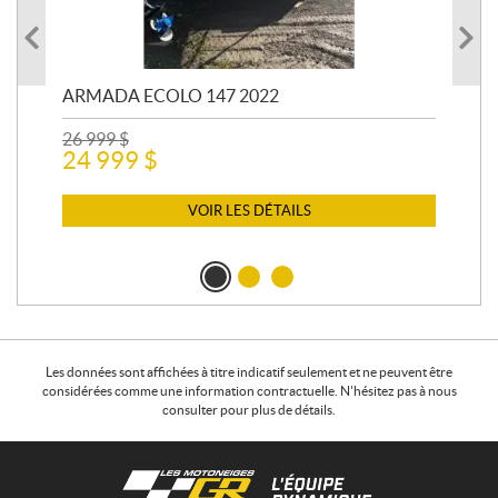
ARMADA ECOLO 147 2022
PR
26 999
$
400
24 999
$
12 
11
VOIR LES DÉTAILS
Les données sont affichées à titre indicatif seulement et ne peuvent être
considérées comme une information contractuelle. N'hésitez pas à nous
consulter pour plus de détails.
C
L
o
e