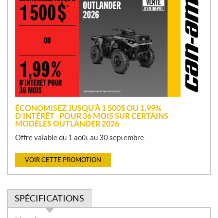
r
o
m
o
t
i
o
n
ÉCONOMISEZ JUSQU’À 1 500$ OU 1,99%
D’INTÉRÊT POUR 36 MOIS SUR CERTAINS
MODÈLES OUTLANDER 2026
Offre valable du 1 août au 30 septembre.
VOIR CETTE PROMOTION
SPÉCIFICATIONS