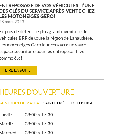
ENTREPOSAGE DE VOS VÉHICULES : L’UNE
DES CLÉS DU SERVICE APRÈS-VENTE CHEZ
LES MOTONEIGES GERO!
28 mars 2023
En plus de détenir le plus grand inventaire de
véhicules BRP de toute la région de Lanaudière,
Les motoneiges Gero leur consacre un vaste
espace sécuritaire pour les entreposer hiver
comme été!
LIRE LA SUITE
HEURES D'OUVERTURE
SAINT-JEAN-DE-MATHA
SAINTE-ÉMÉLIE-DE-L'ÉNERGIE
G
Lundi :
08:00 à 17:30
É
N
Mardi :
08:00 à 17:30
É
Mercredi :
08:00 à 17:30
R