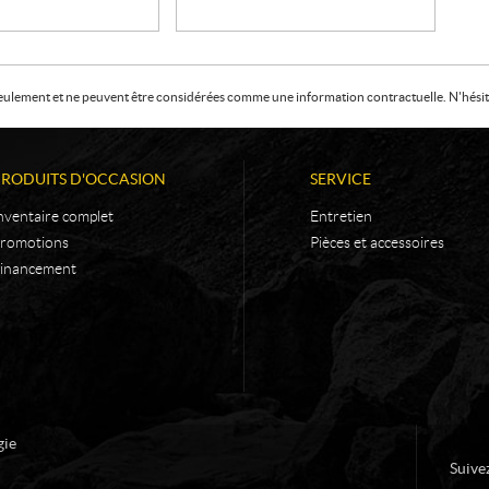
f seulement et ne peuvent être considérées comme une information contractuelle. N'hésite
PRODUITS D'OCCASION
SERVICE
nventaire complet
Entretien
romotions
Pièces et accessoires
inancement
gie
Suive