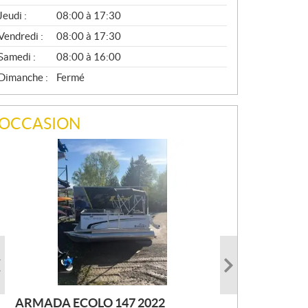
A
Jeudi :
08:00 à 17:30
L
Vendredi :
08:00 à 17:30
Samedi :
08:00 à 16:00
Dimanche :
Fermé
OCCASION
ARMADA ECOLO 147 2022
PRINCECRAFT SUPER PRO 166
AUTRE FOURWIN 2001