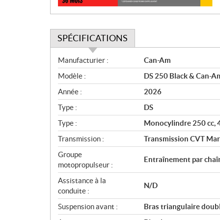
SPÉCIFICATIONS
S
Manufacturier :
Can-Am
p
Modèle :
DS 250 Black & Can-A
é
c
Année :
2026
i
Type :
DS
f
i
Type :
Monocylindre 250 cc, 4
c
Transmission :
Transmission CVT Marc
a
Groupe
t
Entraînement par chaîn
motopropulseur :
i
o
Assistance à la
N/D
n
conduite :
s
Suspension avant :
Bras triangulaire doub