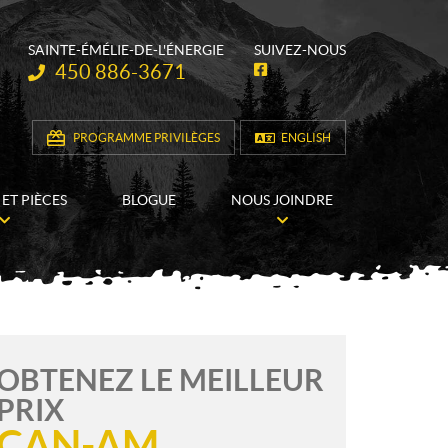
SAINTE-ÉMÉLIE-DE-L'ÉNERGIE
SUIVEZ-NOUS
Téléphone :
450 886-3671
F
a
c
e
b
PROGRAMME PRIVILÈGES
ENGLISH
o
o
k
 ET PIÈCES
BLOGUE
NOUS JOINDRE
OBTENEZ LE MEILLEUR
PRIX
CAN-AM