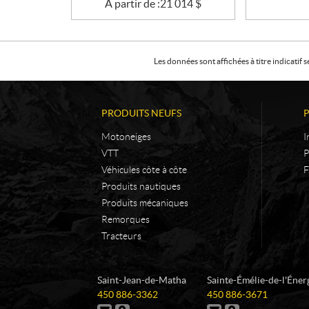
À partir de :
21 014
$
Les données sont affichées à titre indicati
PRODUITS NEUFS
Motoneiges
I
VTT
P
Véhicules côte à côte
F
Produits nautiques
Produits mécaniques
Remorques
Tracteurs
C
L
Saint-Jean-de-Matha
Sainte-Émélie-de-l'Éner
o
e
T
T
450 886-3362
450 886-3671
n
s
é
é