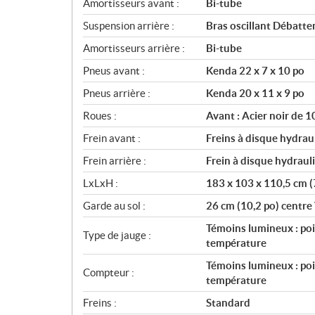
Amortisseurs avant :
Bi-tube
Suspension arrière :
Bras oscillant Débatte
Amortisseurs arrière :
Bi-tube
Pneus avant :
Kenda 22 x 7 x 10 po
Pneus arrière :
Kenda 20 x 11 x 9 po
Roues :
Avant : Acier noir de 10
Frein avant :
Freins à disque hydrau
Frein arrière :
Frein à disque hydraul
LxLxH :
183 x 103 x 110,5 cm (7
Garde au sol :
26 cm (10,2 po) centre 
Témoins lumineux : poi
Type de jauge :
température
Témoins lumineux : poi
Compteur :
température
Freins :
Standard