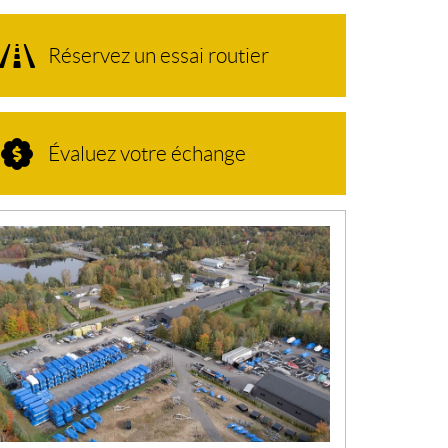
Réservez un essai routier
Évaluez votre échange
N
O
U
V
E
L
L
E
S