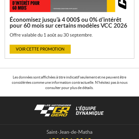
Économisez jusqu’à 4 000$ ou 0% d’intérêt
pour 60 mois sur certains modèles VCC 2026
Offre valable du 1 août au 30 septembre.
VOIR CETTE PROMOTION
Les données sont affichées à titre indicatif seulement et ne peuvent être
considérées comme une information contractuelle. N'hésitez pas à nous
consulter pour plus de détails.
C
L
o
e
n
s
t
m
a
o
Saint-Jean-de-Matha
c
t