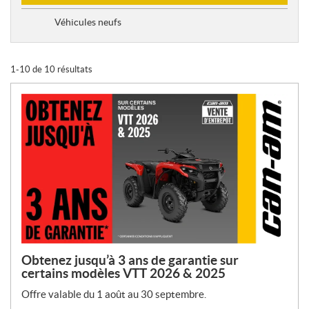
y
p
Véhicules neufs
e
d
e
1-10 de 10 résultats
p
r
o
m
o
t
i
o
n
s
:
Obtenez jusqu’à 3 ans de garantie sur
certains modèles VTT 2026 & 2025
Offre valable du 1 août au 30 septembre.