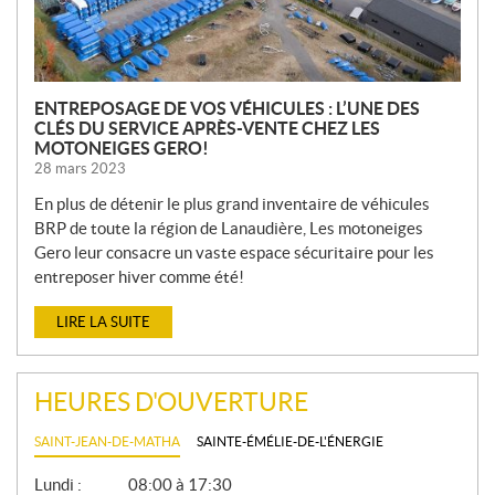
S
ENTREPOSAGE DE VOS VÉHICULES : L’UNE DES
CLÉS DU SERVICE APRÈS-VENTE CHEZ LES
MOTONEIGES GERO!
28 mars 2023
En plus de détenir le plus grand inventaire de véhicules
BRP de toute la région de Lanaudière, Les motoneiges
Gero leur consacre un vaste espace sécuritaire pour les
entreposer hiver comme été!
LIRE LA SUITE
HEURES D'OUVERTURE
SAINT-JEAN-DE-MATHA
SAINTE-ÉMÉLIE-DE-L'ÉNERGIE
G
Lundi :
08:00 à 17:30