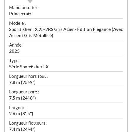
S
Manufacturier :
p
Princecraft
é
Modèle :
c
Sportfisher LX 25-2RS Gris Acier - Édition Élégance (Avec
i
Accent Gris Métallisé)
f
i
Année :
2025
c
a
Type :
t
Série Sportfisher LX
i
Longueur hors tout :
o
7.8 m (25’-9”)
n
s
Longueur pont :
7.5 m (24'-8")
Largeur :
2.6 m (8'-5")
Longueur flotteurs :
7.4 m (24’-4”)