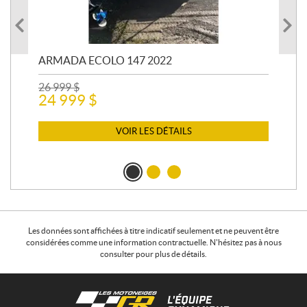
ARMADA ECOLO 147 2022
PR
26 999
$
400
24 999
$
12 
11
VOIR LES DÉTAILS
Les données sont affichées à titre indicatif seulement et ne peuvent être
considérées comme une information contractuelle. N'hésitez pas à nous
consulter pour plus de détails.
C
L
o
e