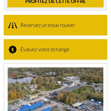
PROFITEZ DE CETTE OFFRE
Réservez un essai routier
Évaluez votre échange
N
O
U
V
E
L
L
E