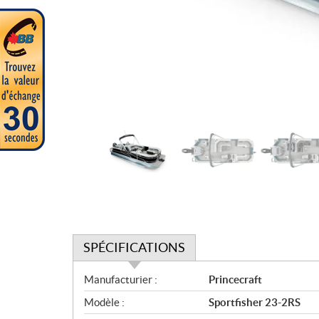
SPÉCIFICATIONS
S
Manufacturier :
Princecraft
p
Modèle :
Sportfisher 23-2RS
é