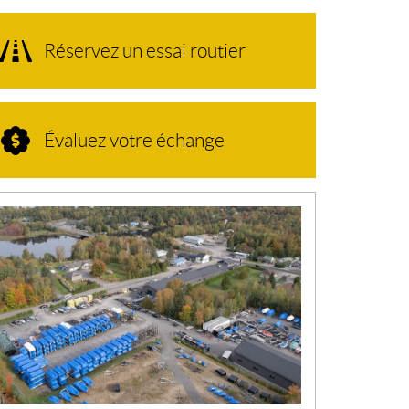
Réservez un essai routier
Évaluez votre échange
N
O
U
V
E
L
L
E
S