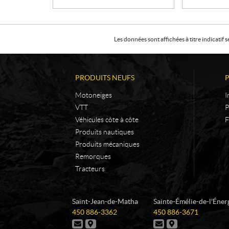
Les données sont affichées à titre indicati
PRODUITS NEUFS
Motoneiges
I
VTT
P
Véhicules côte à côte
F
Produits nautiques
Produits mécaniques
Remorques
Tracteurs
C
L
Saint-Jean-de-Matha
Sainte-Émélie-de-l'Éner
o
e
T
T
450 886-3362
450 886-3671
n
s
é
é
N
I
N
I