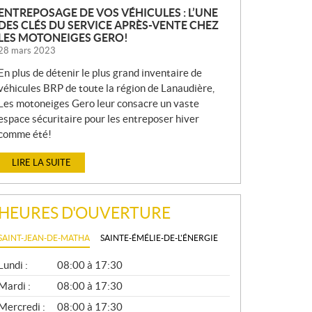
ENTREPOSAGE DE VOS VÉHICULES : L’UNE
DES CLÉS DU SERVICE APRÈS-VENTE CHEZ
LES MOTONEIGES GERO!
28 mars 2023
En plus de détenir le plus grand inventaire de
véhicules BRP de toute la région de Lanaudière,
Les motoneiges Gero leur consacre un vaste
espace sécuritaire pour les entreposer hiver
comme été!
LIRE LA SUITE
HEURES D'OUVERTURE
SAINT-JEAN-DE-MATHA
SAINTE-ÉMÉLIE-DE-L'ÉNERGIE
G
Lundi :
08:00 à 17:30
É
N
Mardi :
08:00 à 17:30
É
Mercredi :
08:00 à 17:30
R