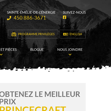
SAINTE-ÉMÉLIE-DE-L'ÉNERGIE
SUIVEZ-NOUS
Téléphone :
450 886-3671
F
a
c
e
b
PROGRAMME PRIVILÈGES
ENGLISH
o
o
k
 ET PIÈCES
BLOGUE
NOUS JOINDRE
OBTENEZ LE MEILLEUR
PRIX
PRINCECRAFT