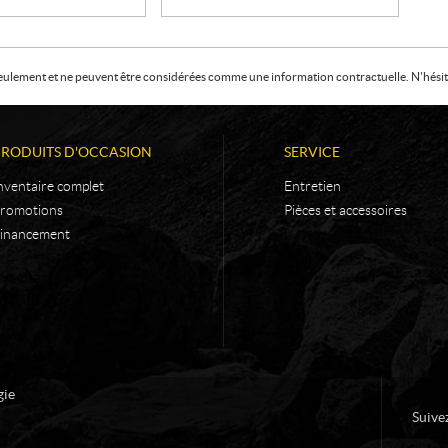
f seulement et ne peuvent être considérées comme une information contractuelle. N'hésite
PRODUITS D'OCCASION
SERVICE
nventaire complet
Entretien
romotions
Pièces et accessoires
inancement
gie
Suive