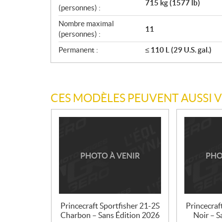
715 kg (1577 lb)
(personnes) :
Nombre maximal
11
(personnes) :
Permanent :
≤ 110 L (29 U.S. gal.)
CES MODÈLES PEUVENT AUSSI 
PHOTO À VENIR
PHO
Princecraft Sportfisher 21-2S
Princecraf
Charbon – Sans Édition 2026
Noir – S