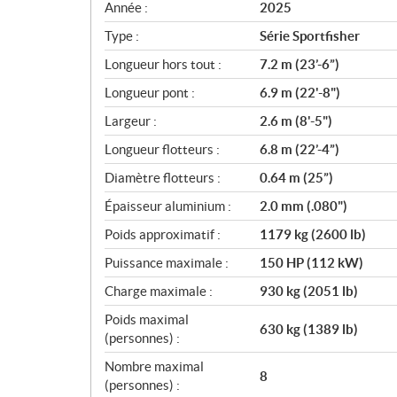
c
Année :
2025
i
Type :
Série Sportfisher
f
i
Longueur hors tout :
7.2 m (23’-6”)
c
Longueur pont :
6.9 m (22'-8")
a
Largeur :
2.6 m (8'-5")
t
i
Longueur flotteurs :
6.8 m (22’-4”)
o
Diamètre flotteurs :
0.64 m (25”)
n
s
Épaisseur aluminium :
2.0 mm (.080")
Poids approximatif :
1179 kg (2600 lb)
Puissance maximale :
150 HP (112 kW)
Charge maximale :
930 kg (2051 lb)
Poids maximal
630 kg (1389 lb)
(personnes) :
Nombre maximal
8
(personnes) :