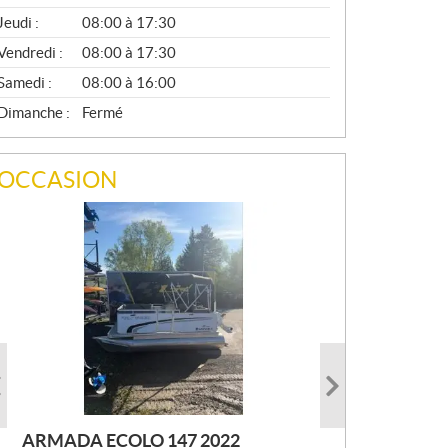
A
Jeudi :
08:00 à 17:30
L
Vendredi :
08:00 à 17:30
Samedi :
08:00 à 16:00
Dimanche :
Fermé
OCCASION
ARMADA ECOLO 147 2022
PRINCECRAFT SUPER PRO 166
AUTRE FOURWIN 2001