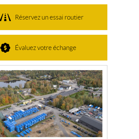
Réservez un essai routier
Évaluez votre échange
N
O
U
V
E
L
L
E
S