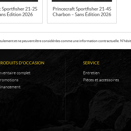
t Sportfisher 21-2S
Princecraft Sportfisher 21-4S
ans Édition 2026
Charbon – Sans Édition 2026
f seulement et ne peuvent être considérées comme une information contractuelle. N'hésite
PRODUITS D'OCCASION
SERVICE
nventaire complet
Entretien
romotions
Pièces et accessoires
inancement