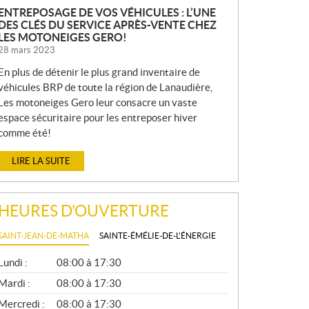
ENTREPOSAGE DE VOS VÉHICULES : L’UNE
DES CLÉS DU SERVICE APRÈS-VENTE CHEZ
LES MOTONEIGES GERO!
28 mars 2023
En plus de détenir le plus grand inventaire de
véhicules BRP de toute la région de Lanaudière,
Les motoneiges Gero leur consacre un vaste
espace sécuritaire pour les entreposer hiver
comme été!
LIRE LA SUITE
HEURES D'OUVERTURE
SAINT-JEAN-DE-MATHA
SAINTE-ÉMÉLIE-DE-L'ÉNERGIE
G
Lundi :
08:00 à 17:30
É
N
Mardi :
08:00 à 17:30
É
Mercredi :
08:00 à 17:30
R