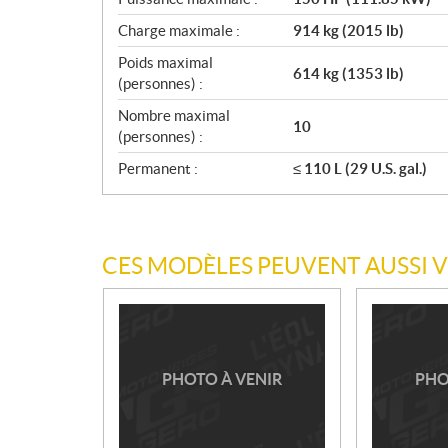
Charge maximale :
914 kg (2015 lb)
Poids maximal
614 kg (1353 lb)
(personnes) :
Nombre maximal
10
(personnes) :
Permanent :
≤ 110 L (29 U.S. gal.)
CES MODÈLES PEUVENT AUSSI 
PHOTO À VENIR
PHO