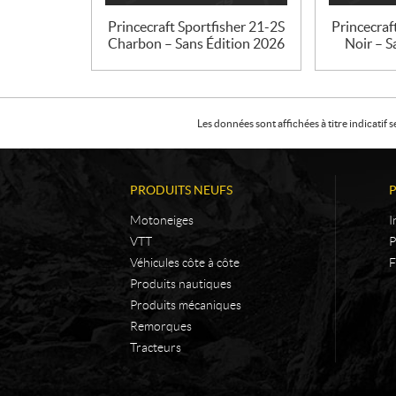
Princecraft Sportfisher 21-2S
Princecraf
Charbon – Sans Édition 2026
Noir – S
Les données sont affichées à titre indicati
PRODUITS NEUFS
Motoneiges
I
VTT
P
Véhicules côte à côte
F
Produits nautiques
Produits mécaniques
Remorques
Tracteurs