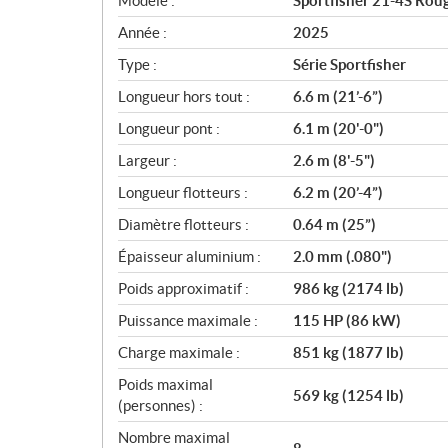
Modèle :
Sportfisher 21-4S Roug
é
c
Année :
2025
i
Type :
Série Sportfisher
f
i
Longueur hors tout :
6.6 m (21’-6”)
c
Longueur pont :
6.1 m (20'-0")
a
Largeur :
2.6 m (8'-5")
t
i
Longueur flotteurs :
6.2 m (20’-4”)
o
Diamètre flotteurs :
0.64 m (25”)
n
s
Épaisseur aluminium :
2.0 mm (.080")
Poids approximatif :
986 kg (2174 lb)
Puissance maximale :
115 HP (86 kW)
Charge maximale :
851 kg (1877 lb)
Poids maximal
569 kg (1254 lb)
(personnes) :
Nombre maximal