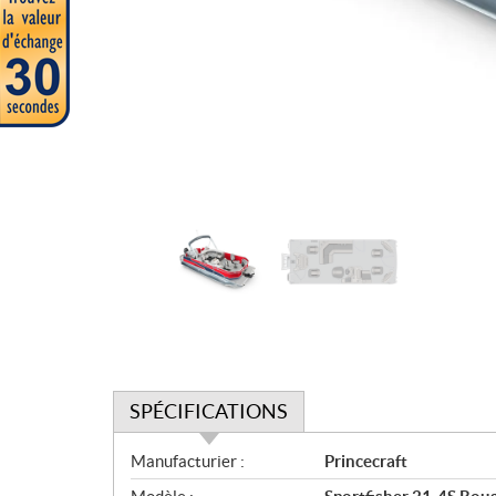
SPÉCIFICATIONS
S
Manufacturier :
Princecraft
p