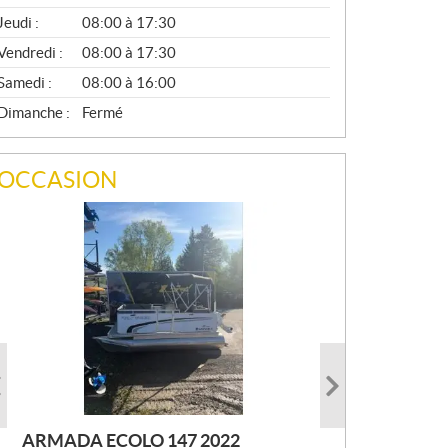
A
Jeudi :
08:00 à 17:30
L
Vendredi :
08:00 à 17:30
Samedi :
08:00 à 16:00
Dimanche :
Fermé
OCCASION
ARMADA ECOLO 147 2022
PRINCECRAFT SUPER PRO 166
AUTRE FOURWIN 2001