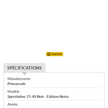
Imprimer
SPÉCIFICATIONS
S
Manufacturier :
p
Princecraft
é
Modèle :
c
Sportfisher 21-4S Noir - Édition Noire
i
f
Année :