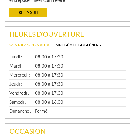
entreposer hiver comme été!
LIRE LA SUITE
HEURES D'OUVERTURE
SAINT-JEAN-DE-MATHA
SAINTE-ÉMÉLIE-DE-L'ÉNERGIE
G
Lundi :
08:00 à 17:30
É
N
Mardi :
08:00 à 17:30
É
Mercredi :
08:00 à 17:30
R
A
Jeudi :
08:00 à 17:30
L
Vendredi :
08:00 à 17:30
Samedi :
08:00 à 16:00
Dimanche :
Fermé
OCCASION