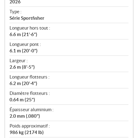
i
2026
c
Type :
a
Série Sportfisher
t
Longueur hors tout :
i
6.6 m (21’-6”)
o
n
Longueur pont :
s
6.1 m (20'-0")
Largeur :
2.6 m (8'-5")
Longueur flotteurs :
6.2 m (20’-4”)
Diamètre flotteurs :
0.64 m (25”)
Épaisseur aluminium :
2.0 mm (.080")
Poids approximatif :
986 kg (2174 lb)