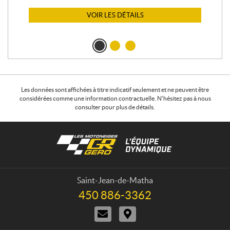
VOIR LES DÉTAILS
Les données sont affichées à titre indicatif seulement et ne peuvent être
considérées comme une information contractuelle. N'hésitez pas à nous
consulter pour plus de détails.
C
L
o
e
n
s
t
m
a
o
Saint-Jean-de-Matha
c
t
450 886-3362
T
t
o
é
N
I
n
l
o
t
é
e
u
i