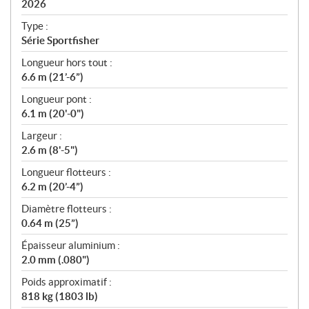
i
2026
c
Type :
a
Série Sportfisher
t
Longueur hors tout :
i
6.6 m (21’-6”)
o
n
Longueur pont :
s
6.1 m (20'-0")
Largeur :
2.6 m (8'-5")
Longueur flotteurs :
6.2 m (20’-4”)
Diamètre flotteurs :
0.64 m (25”)
Épaisseur aluminium :
2.0 mm (.080")
Poids approximatif :
818 kg (1803 lb)