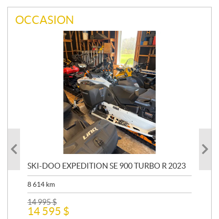
OCCASION
SKI-DOO EXPEDITION SE 900 TURBO R 2023
AR
8 614
km
26 
24
14 995
$
14 595
$