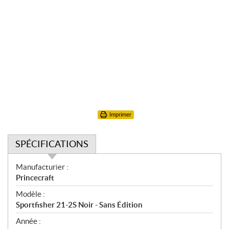
Imprimer
SPÉCIFICATIONS
S
Manufacturier :
p
Princecraft
é
Modèle :
c
Sportfisher 21-2S Noir - Sans Édition
i
f
Année :