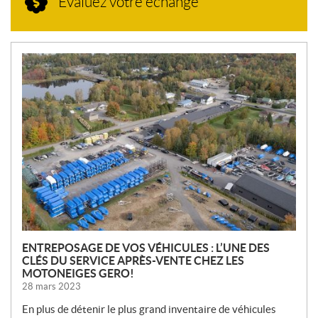
Évaluez votre échange
N
O
U
V
E
L
L
E
S
ENTREPOSAGE DE VOS VÉHICULES : L’UNE DES
CLÉS DU SERVICE APRÈS-VENTE CHEZ LES
MOTONEIGES GERO!
28 mars 2023
En plus de détenir le plus grand inventaire de véhicules