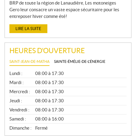
BRP de toute la région de Lanaudière, Les motoneiges
Gero leur consacre un vaste espace sécuritaire pour les
entreposer hiver comme été!
LIRE LA SUITE
HEURES D'OUVERTURE
SAINT-JEAN-DE-MATHA
SAINTE-ÉMÉLIE-DE-L'ÉNERGIE
G
Lundi :
08:00 à 17:30
É
N
Mardi :
08:00 à 17:30
É
Mercredi :
08:00 à 17:30
R
A
Jeudi :
08:00 à 17:30
L
Vendredi :
08:00 à 17:30
Samedi :
08:00 à 16:00
Dimanche :
Fermé