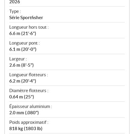
i
2026
c
Type :
a
Série Sportfisher
t
Longueur hors tout :
i
6.6 m (21’-6”)
o
n
Longueur pont :
s
6.1 m (20'-0")
Largeur :
2.6 m (8'-5")
Longueur flotteurs :
6.2 m (20’-4”)
Diamètre flotteurs :
0.64 m (25”)
Épaisseur aluminium :
2.0 mm (.080")
Poids approximatif :
818 kg (1803 lb)