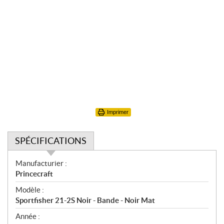
Imprimer
SPÉCIFICATIONS
S
Manufacturier :
p
Princecraft
é
Modèle :
c
Sportfisher 21-2S Noir - Bande - Noir Mat
i
f
Année :