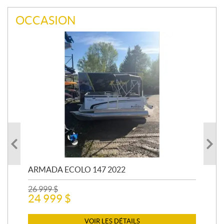
OCCASION
ARMADA ECOLO 147 2022
PR
26 999
$
400
24 999
$
12 
11
VOIR LES DÉTAILS