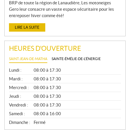
BRP de toute la région de Lanaudière, Les motoneiges
Gero leur consacre un vaste espace sécuritaire pour les
entreposer hiver comme été!
LIRE LA SUITE
HEURES D'OUVERTURE
SAINT-JEAN-DE-MATHA
SAINTE-ÉMÉLIE-DE-L'ÉNERGIE
G
Lundi :
08:00 à 17:30
É
N
Mardi :
08:00 à 17:30
É
Mercredi :
08:00 à 17:30
R
A
Jeudi :
08:00 à 17:30
L
Vendredi :
08:00 à 17:30
Samedi :
08:00 à 16:00
Dimanche :
Fermé