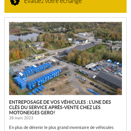
Évaluez votre échange
N
O
U
V
E
L
L
E
S
ENTREPOSAGE DE VOS VÉHICULES : L’UNE DES
CLÉS DU SERVICE APRÈS-VENTE CHEZ LES
MOTONEIGES GERO!
28 mars 2023
En plus de détenir le plus grand inventaire de véhicules