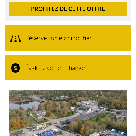
PROFITEZ DE CETTE OFFRE
Réservez un essai routier
Évaluez votre échange
N
O
U
V
E
L
L