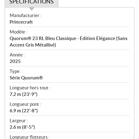
SPÉCIFICATIONS
S
Manufacturier :
p
Princecraft
é
Modèle :
c
Quorum® 23 RL Bleu Classique - Édition Élégance (Sans
i
Accent Gris Métallisé)
f
i
Année :
2025
c
a
Type :
t
Série Quorum®
i
Longueur hors tout :
o
7.2 m (23’-9”)
n
s
Longueur pont :
6.9 m (22'-8")
Largeur :
2.6 m (8'-5")
Longueur flotteurs :