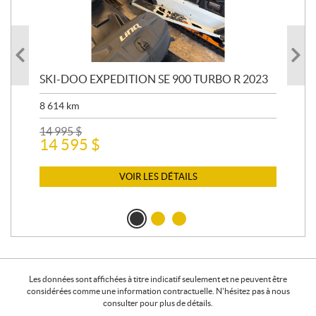
SKI-DOO EXPEDITION SE 900 TURBO R 2023
AR
8 614
km
26 
24
14 995
$
14 595
$
VOIR LES DÉTAILS
Les données sont affichées à titre indicatif seulement et ne peuvent être
considérées comme une information contractuelle. N'hésitez pas à nous
consulter pour plus de détails.