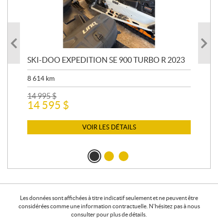
SKI-DOO EXPEDITION SE 900 TURBO R 2023
AR
8 614
km
26 
24
14 995
$
14 595
$
VOIR LES DÉTAILS
Les données sont affichées à titre indicatif seulement et ne peuvent être
considérées comme une information contractuelle. N'hésitez pas à nous
consulter pour plus de détails.