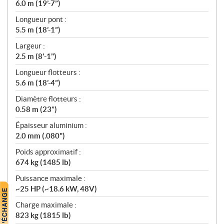
6.0 m (19’-7”)
o
n
Longueur pont :
s
5.5 m (18’-1”)
Largeur :
2.5 m (8'-1")
Longueur flotteurs :
5.6 m (18’-4”)
Diamètre flotteurs :
0.58 m (23”)
Épaisseur aluminium :
2.0 mm (.080")
Poids approximatif :
674 kg (1485 lb)
Puissance maximale :
~25 HP (~18.6 kW, 48V)
Charge maximale :
823 kg (1815 lb)