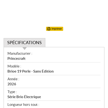
Imprimer
SPÉCIFICATIONS
S
Manufacturier :
p
Princecraft
é
Modèle :
c
Brioe 19 Perle - Sans Édition
i
f
Année :
i
2026
c
Type :
a
Série Brio Électrique
t
Longueur hors tout :
i