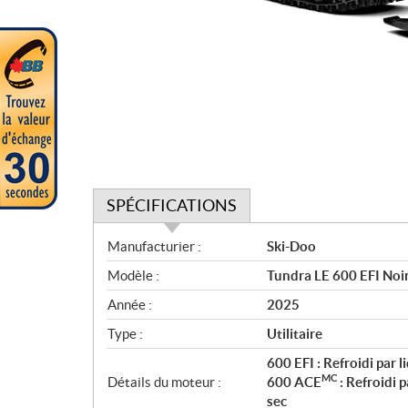
SPÉCIFICATIONS
S
Manufacturier :
Ski-Doo
p
Modèle :
Tundra LE 600 EFI Noi
é
c
Année :
2025
i
Type :
Utilitaire
f
i
600 EFI : Refroidi par 
MC
c
Détails du moteur :
600 ACE
: Refroidi 
sec
a