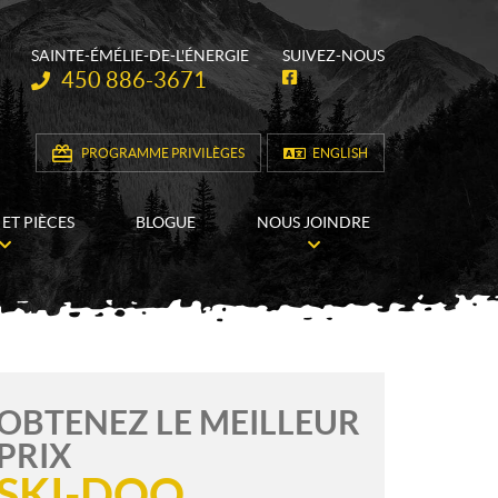
SAINTE-ÉMÉLIE-DE-L'ÉNERGIE
SUIVEZ-NOUS
Téléphone :
450 886-3671
F
a
c
e
b
PROGRAMME PRIVILÈGES
ENGLISH
o
o
k
 ET PIÈCES
BLOGUE
NOUS JOINDRE
OBTENEZ LE MEILLEUR
PRIX
SKI-DOO