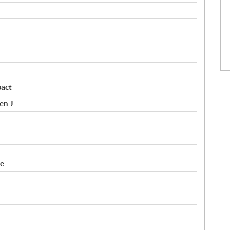
pact
en J
ue