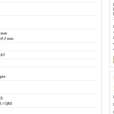
3 mm
69,7 mm
 87
 pte
RS
2 / QRS