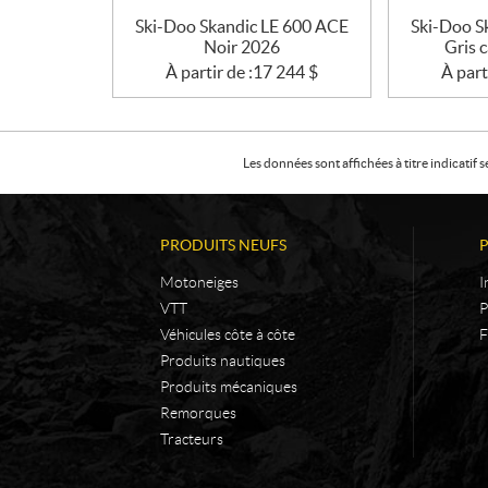
Ski-Doo Skandic LE 600 ACE
Ski-Doo S
Noir 2026
Gris 
À partir de :
17 244
$
À part
Les données sont affichées à titre indicati
PRODUITS NEUFS
Motoneiges
I
VTT
P
Véhicules côte à côte
F
Produits nautiques
Produits mécaniques
Remorques
Tracteurs