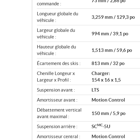
73 mm / 2,86 po
commande :
Longueur globale du
3,259 mm / 129,3 po
véhicule :
Largeur globale du
994 mm / 39,1 po
véhicule :
Hauteur globale du
1,513 mm / 59,6 po
véhicule :
Écartement des skis :
813 mm / 32 po
Chenille Longeur x
Charger:
Largeur x Profil :
154 x 16 x 1,5
Suspension avant :
LTS
Amortisseur avant :
Motion Control
Débattement vertical
150 mm / 5,9 po
avant maximal :
MC
Suspension arrière :
SC
-5U
Amortisseur central :
Motion Control