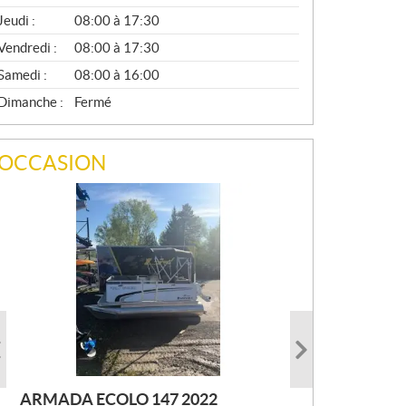
A
Jeudi :
08:00 à 17:30
L
Vendredi :
08:00 à 17:30
Samedi :
08:00 à 16:00
Dimanche :
Fermé
OCCASION
ARMADA ECOLO 147 2022
PRINCECRAFT SUPER PRO 166
AUTRE FOURWIN 2001