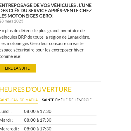
ENTREPOSAGE DE VOS VÉHICULES : L’UNE
DES CLÉS DU SERVICE APRÈS-VENTE CHEZ
LES MOTONEIGES GERO!
28 mars 2023
En plus de détenir le plus grand inventaire de
véhicules BRP de toute la région de Lanaudière,
Les motoneiges Gero leur consacre un vaste
espace sécuritaire pour les entreposer hiver
comme été!
LIRE LA SUITE
HEURES D'OUVERTURE
SAINT-JEAN-DE-MATHA
SAINTE-ÉMÉLIE-DE-L'ÉNERGIE
G
Lundi :
08:00 à 17:30
É
N
Mardi :
08:00 à 17:30
É
Mercredi :
08:00 à 17:30
R