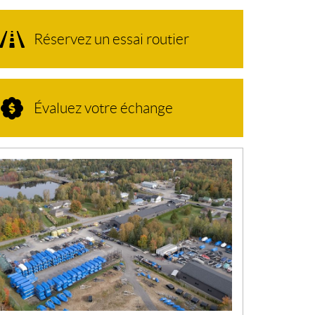
Réservez un essai routier
Évaluez votre échange
N
O
U
V
E
L
L
E
S