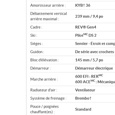
Amortisseur arrière :
KYB† 36
Débattement vertical
239 mm / 9,4 po
arrière maximal :
Cadre :
REV® Gen4
MC
Ski :
Pilot
DS 2
Sièges :
Sentier - Étroit et com
Guidon :
De série avec crochets 
Bloc d’élévation :
145 mm / 5,7 po
Démarreur :
Démarreur électrique
MC
600 EFI : RER
Marche arrière :
MC
600 ACE
: Mécaniq
Radiateur d'air :
Ventilateur
Système de freinage :
Brembo†
Pouce / poignées
Standard
chauffant(es) :