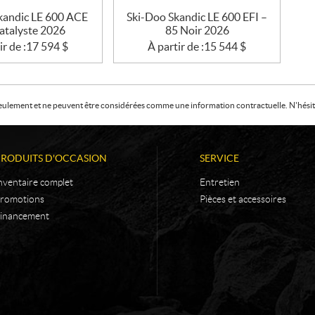
kandic LE 600 ACE
Ski-Doo Skandic LE 600 EFI –
catalyste 2026
85 Noir 2026
ir de :
17 594
$
À partir de :
15 544
$
f seulement et ne peuvent être considérées comme une information contractuelle. N'hésite
PRODUITS D'OCCASION
SERVICE
nventaire complet
Entretien
romotions
Pièces et accessoires
inancement