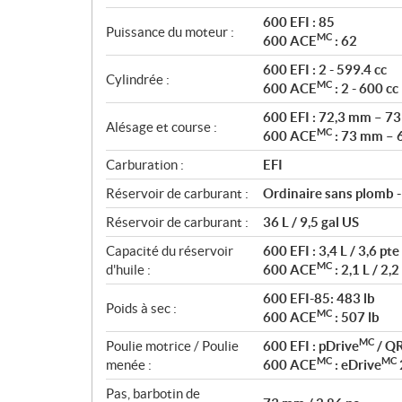
t
600 EFI : 85
Puissance du moteur :
i
MC
600 ACE
: 62
o
600 EFI : 2 - 599.4 cc
n
Cylindrée :
MC
600 ACE
: 2 - 600 cc
s
600 EFI : 72,3 mm – 7
Alésage et course :
MC
600 ACE
: 73 mm – 
Carburation :
EFI
Réservoir de carburant :
Ordinaire sans plomb -
Réservoir de carburant :
36 L / 9,5 gal US
Capacité du réservoir
600 EFI : 3,4 L / 3,6 pte
MC
d'huile :
600 ACE
: 2,1 L / 2,2
600 EFI-85: 483 lb
Poids à sec :
MC
600 ACE
: 507 lb
MC
Poulie motrice / Poulie
600 EFI : pDrive
/ Q
MC
MC
menée :
600 ACE
: eDrive
Pas, barbotin de