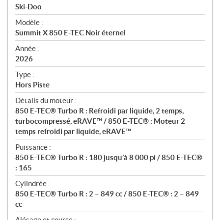
p
Ski-Doo
é
Modèle :
c
Summit X 850 E-TEC Noir éternel
i
f
Année :
i
2026
c
Type :
a
Hors Piste
t
Détails du moteur :
i
850 E-TEC® Turbo R : Refroidi par liquide, 2 temps,
o
turbocompressé, eRAVE™ / 850 E-TEC® : Moteur 2
n
temps refroidi par liquide, eRAVE™
s
Puissance :
850 E-TEC® Turbo R : 180 jusqu’à 8 000 pi / 850 E-TEC®
: 165
Cylindrée :
850 E-TEC® Turbo R : 2 – 849 cc / 850 E-TEC® : 2 – 849
cc
Alésage et course :