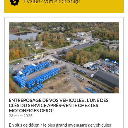
Évaluez votre échange
N
O
U
V
E
L
L
E
S
ENTREPOSAGE DE VOS VÉHICULES : L’UNE DES
CLÉS DU SERVICE APRÈS-VENTE CHEZ LES
MOTONEIGES GERO!
28 mars 2023
En plus de détenir le plus grand inventaire de véhicules