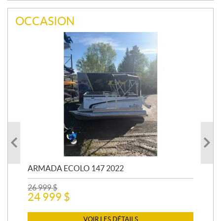
OCCASION
ARMADA ECOLO 147 2022
PR
26 999
$
400
24 999
$
12 
11
VOIR LES DÉTAILS