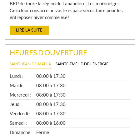
BRP de toute la région de Lanaudière, Les motoneiges
Gero leur consacre un vaste espace sécuritaire pour les
entreposer hiver comme été!
LIRE LA SUITE
HEURES D'OUVERTURE
SAINT-JEAN-DE-MATHA
SAINTE-ÉMÉLIE-DE-L'ÉNERGIE
G
Lundi :
08:00 à 17:30
É
N
Mardi :
08:00 à 17:30
É
Mercredi :
08:00 à 17:30
R
A
Jeudi :
08:00 à 17:30
L
Vendredi :
08:00 à 17:30
Samedi :
08:00 à 16:00
Dimanche :
Fermé