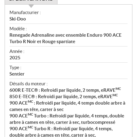
S
Manufacturier :
p
Ski-Doo
é
Modèle :
c
Renegade Adrenaline avec ensemble Enduro 900 ACE
i
Turbo R Noir et Rouge spartiate
f
i
Année :
2025
c
a
Type :
t
Sentier
i
Détails du moteur :
o
MC
600R E-TEC® : Refroidi par liquide, 2 temps, eRAVE
n
MC
850 E-TEC® : Refroidi par liquide, 2 temps, eRAVE
s
MC
900 ACE
: Refroidi par liquide, 4 temps double arbre à
cames en tête, carter à sec
MC
900 ACE
Turbo : Refroidi par liquide, 4 temps, double
arbre à cames en tête, carter à sec, turbocompressé
MC
900 ACE
Turbo R : Refroidi par liquide, 4 temps,
double arbre à cames en tête, carter à sec,