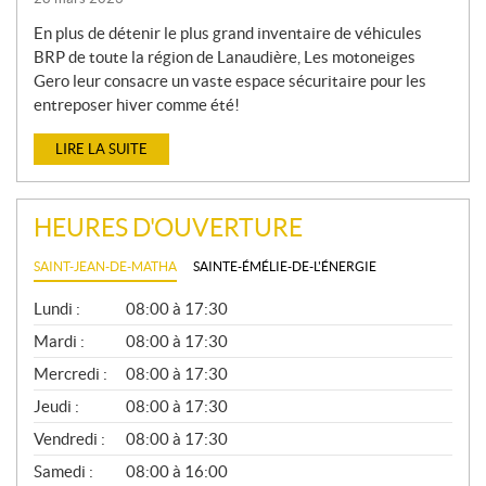
En plus de détenir le plus grand inventaire de véhicules
BRP de toute la région de Lanaudière, Les motoneiges
Gero leur consacre un vaste espace sécuritaire pour les
entreposer hiver comme été!
LIRE LA SUITE
HEURES D'OUVERTURE
SAINT-JEAN-DE-MATHA
SAINTE-ÉMÉLIE-DE-L'ÉNERGIE
G
Lundi :
08:00 à 17:30
É
N
Mardi :
08:00 à 17:30
É
Mercredi :
08:00 à 17:30
R
A
Jeudi :
08:00 à 17:30
L
Vendredi :
08:00 à 17:30
Samedi :
08:00 à 16:00