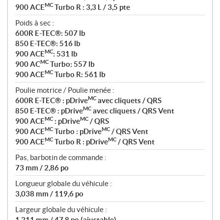
MC
900 ACE
Turbo R : 3,3 L / 3,5 pte
Poids à sec :
600R E-TEC®: 507 lb
850 E-TEC®: 516 lb
MC
900 ACE
: 531 lb
MC
900 AC
Turbo: 557 lb
MC
900 ACE
Turbo R: 561 lb
Poulie motrice / Poulie menée :
MC
600R E-TEC® : pDrive
avec cliquets / QRS
MC
850 E-TEC® : pDrive
avec cliquets / QRS Vent
MC
MC
900 ACE
: pDrive
/ QRS
MC
MC
900 ACE
Turbo : pDrive
/ QRS Vent
MC
MC
900 ACE
Turbo R : pDrive
/ QRS Vent
Pas, barbotin de commande :
73 mm / 2,86 po
Longueur globale du véhicule :
3,038 mm / 119,6 po
Largeur globale du véhicule :
1,211 mm / 47,8 po (ajustable)