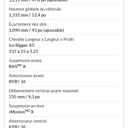
Hauteur globale du véhicule :
1,331 mm / 52,4 po
Écartement des skis :
1,090 mm / 43 po (ajustable)
Chenille Longeur x Largeur x Profil :
Ice Ripper XT:
137 x 15 x 1,25
Suspension avant :
MC
RAS
X
Amortisseur avant :
KYB† 36
Débattement vertical avant maximal :
235 mm / 9,3 po
Suspension arrière :
MC
rMotion
X
Amortisseur central :
KYB† 36