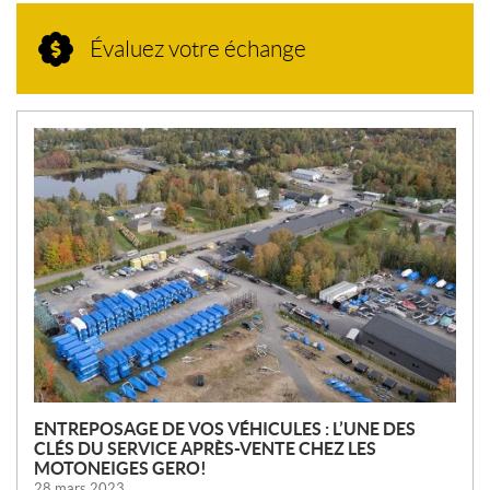
Évaluez votre échange
N
O
U
V
E
L
L
E
S
ENTREPOSAGE DE VOS VÉHICULES : L’UNE DES
CLÉS DU SERVICE APRÈS-VENTE CHEZ LES
MOTONEIGES GERO!
28 mars 2023