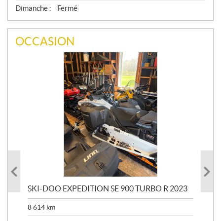
Dimanche :
Fermé
OCCASION
SKI-DOO EXPEDITION SE 900 TURBO R 2023
AR
8 614
km
26 
24