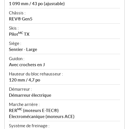
1 090 mm / 43 po (ajustable)
Châssis :
REV® Gen5
Skis :
MC
Pilot
TX
Siège :
Sentier - Large
Guidon :
Avec crochets en J
Hauteur du bloc rehausseur :
120 mm / 4,7 po
Démarreur :
Démarreur électrique
Marche arrière :
MC
RER
(moteurs E-TEC®)
Électromécanique (moteurs ACE)
Système de freinage :