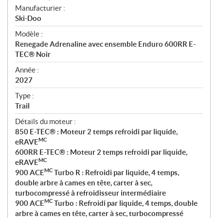
S
Manufacturier :
p
Ski-Doo
é
Modèle :
c
Renegade Adrenaline avec ensemble Enduro 600RR E-
i
TEC® Noir
f
i
Année :
2027
c
a
Type :
t
Trail
i
Détails du moteur :
o
850 E-TEC® : Moteur 2 temps refroidi par liquide,
n
MC
eRAVE
s
600RR E-TEC® : Moteur 2 temps refroidi par liquide,
MC
eRAVE
MC
900 ACE
Turbo R : Refroidi par liquide, 4 temps,
double arbre à cames en tête, carter à sec,
turbocompressé à refroidisseur intermédiaire
MC
900 ACE
Turbo : Refroidi par liquide, 4 temps, double
arbre à cames en tête, carter à sec, turbocompressé