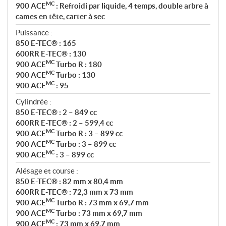
MC
900 ACE
: Refroidi par liquide, 4 temps, double arbre à
cames en tête, carter à sec
Puissance :
850 E-TEC® : 165
600RR E-TEC® : 130
MC
900 ACE
Turbo R : 180
MC
900 ACE
Turbo : 130
MC
900 ACE
: 95
Cylindrée :
850 E-TEC® : 2 – 849 cc
600RR E-TEC® : 2 – 599,4 cc
MC
900 ACE
Turbo R : 3 – 899 cc
MC
900 ACE
Turbo : 3 – 899 cc
MC
900 ACE
: 3 – 899 cc
Alésage et course :
850 E-TEC® : 82 mm x 80,4 mm
600RR E-TEC® : 72,3 mm x 73 mm
MC
900 ACE
Turbo R : 73 mm x 69,7 mm
MC
900 ACE
Turbo : 73 mm x 69,7 mm
MC
900 ACE
: 73 mm x 69,7 mm