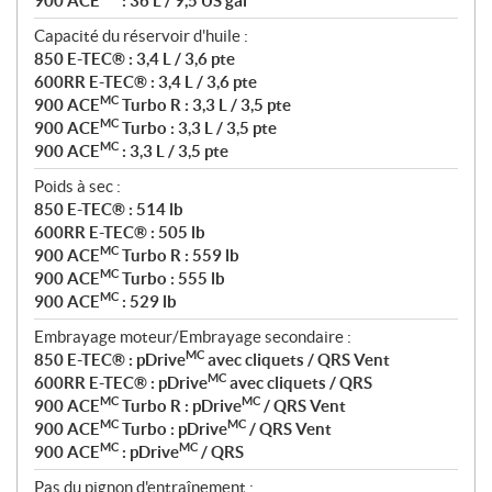
900 ACE
: 36 L / 9,5 US gal
Capacité du réservoir d'huile :
850 E-TEC® : 3,4 L / 3,6 pte
600RR E-TEC® : 3,4 L / 3,6 pte
MC
900 ACE
Turbo R : 3,3 L / 3,5 pte
MC
900 ACE
Turbo : 3,3 L / 3,5 pte
MC
900 ACE
: 3,3 L / 3,5 pte
Poids à sec :
850 E-TEC® : 514 lb
600RR E-TEC® : 505 lb
MC
900 ACE
Turbo R : 559 lb
MC
900 ACE
Turbo : 555 lb
MC
900 ACE
: 529 lb
Embrayage moteur/Embrayage secondaire :
MC
850 E-TEC® : pDrive
avec cliquets / QRS Vent
MC
600RR E-TEC® : pDrive
avec cliquets / QRS
MC
MC
900 ACE
Turbo R : pDrive
/ QRS Vent
MC
MC
900 ACE
Turbo : pDrive
/ QRS Vent
MC
MC
900 ACE
: pDrive
/ QRS
Pas du pignon d'entraînement :