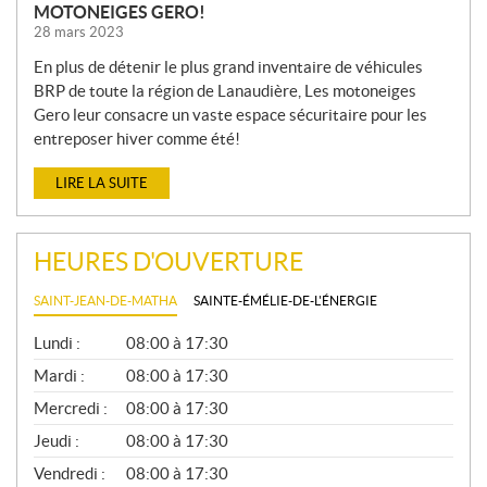
MOTONEIGES GERO!
28 mars 2023
En plus de détenir le plus grand inventaire de véhicules
BRP de toute la région de Lanaudière, Les motoneiges
Gero leur consacre un vaste espace sécuritaire pour les
entreposer hiver comme été!
LIRE LA SUITE
HEURES D'OUVERTURE
SAINT-JEAN-DE-MATHA
SAINTE-ÉMÉLIE-DE-L'ÉNERGIE
G
Lundi :
08:00 à 17:30
É
N
Mardi :
08:00 à 17:30
É
Mercredi :
08:00 à 17:30
R
A
Jeudi :
08:00 à 17:30
L
Vendredi :
08:00 à 17:30