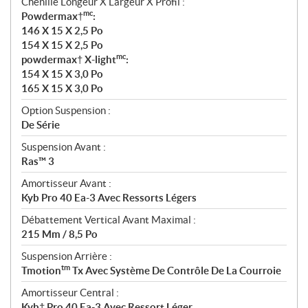
Chenille Longeur X Largeur X Profil :
mc
Powdermax†
:
146 X 15 X 2,5 Po
154 X 15 X 2,5 Po
mc
powdermax† X-light
:
154 X 15 X 3,0 Po
165 X 15 X 3,0 Po
Option Suspension :
De Série
Suspension Avant :
Ras™ 3
Amortisseur Avant :
Kyb Pro 40 Ea-3 Avec Ressorts Légers
Débattement Vertical Avant Maximal :
215 Mm / 8,5 Po
Suspension Arrière :
tm
Tmotion
Tx Avec Système De Contrôle De La Courroie
Amortisseur Central :
Kyb† Pro 40 Ea-3 Avec Ressort Léger