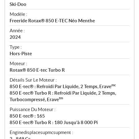
p
Ski-Doo
é
Modèle :
c
Freeride Rotax® 850 E-TEC Néo Menthe
i
f
Année :
i
2024
c
Type :
a
Hors-Piste
t
Moteur :
i
Rotax® 850 E-tec Turbo R
o
n
Détails Sur Le Moteur :
s
mc
850 E-tec® : Refroidi Par Liquide, 2 Temps, Erave
850 E-tec® Turbo R : Refroidi Par Liquide, 2 Temps,
tm
Turbocompressé, Erave
Puissance Du Moteur :
850 E-tec® : 165
850 E-tec® Turbo R : 180 Jusqu’à 8 000 Pi
Enginedisplacesupmcsupment :
2 - 849 Cc