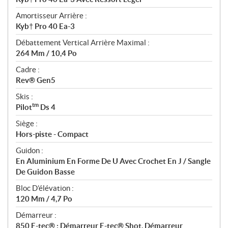
Amortisseur Arrière :
Kyb† Pro 40 Ea-3
Débattement Vertical Arrière Maximal :
264 Mm / 10,4 Po
Cadre :
Rev® Gen5
Skis :
tm
Pilot
Ds 4
Siège :
Hors-piste - Compact
Guidon :
En Aluminium En Forme De U Avec Crochet En J / Sangle
De Guidon Basse
Bloc D’élévation :
120 Mm / 4,7 Po
Démarreur :
850 E-tec® : Démarreur E-tec® Shot, Démarreur