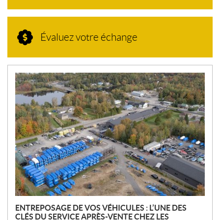
Évaluez votre échange
N
O
U
V
E
L
L
E
S
ENTREPOSAGE DE VOS VÉHICULES : L’UNE DES
CLÉS DU SERVICE APRÈS-VENTE CHEZ LES