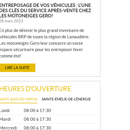
ENTREPOSAGE DE VOS VÉHICULES : L’UNE
DES CLÉS DU SERVICE APRÈS-VENTE CHEZ
LES MOTONEIGES GERO!
28 mars 2023
En plus de détenir le plus grand inventaire de
véhicules BRP de toute la région de Lanaudière,
Les motoneiges Gero leur consacre un vaste
espace sécuritaire pour les entreposer hiver
comme été!
LIRE LA SUITE
HEURES D'OUVERTURE
SAINT-JEAN-DE-MATHA
SAINTE-ÉMÉLIE-DE-L'ÉNERGIE
G
Lundi :
08:00 à 17:30
É
N
Mardi :
08:00 à 17:30
É
Mercredi :
08:00 à 17:30
R