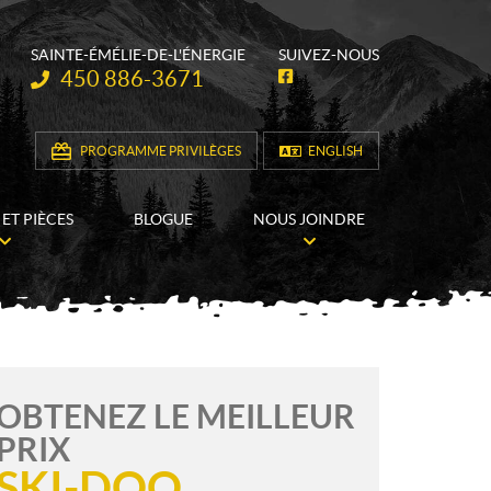
SAINTE-ÉMÉLIE-DE-L'ÉNERGIE
SUIVEZ-NOUS
Téléphone :
450 886-3671
F
a
c
e
b
PROGRAMME PRIVILÈGES
ENGLISH
o
o
k
 ET PIÈCES
BLOGUE
NOUS JOINDRE
OBTENEZ LE MEILLEUR
PRIX
SKI-DOO