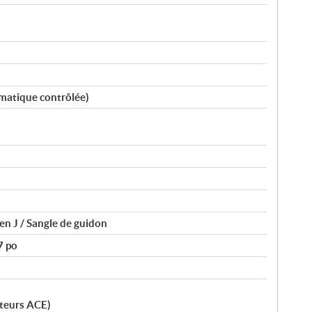
matique contrôlée)
en J / Sangle de guidon
7 po
teurs ACE)