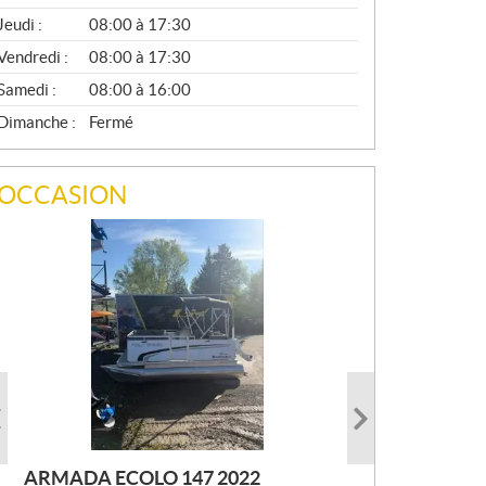
A
Jeudi :
08:00 à 17:30
L
Vendredi :
08:00 à 17:30
Samedi :
08:00 à 16:00
Dimanche :
Fermé
OCCASION
ARMADA ECOLO 147 2022
PRINCECRAFT SUPER PRO 166
AUTRE FOURWIN 2001