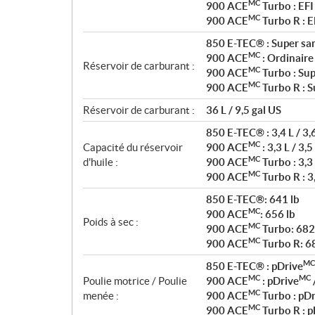
MC
900 ACE
Turbo : EFI
MC
900 ACE
Turbo R : E
850 E-TEC® : Super sa
MC
900 ACE
: Ordinaire
Réservoir de carburant :
MC
900 ACE
Turbo : Sup
MC
900 ACE
Turbo R : S
Réservoir de carburant :
36 L / 9,5 gal US
850 E-TEC® : 3,4 L / 3,
MC
Capacité du réservoir
900 ACE
: 3,3 L / 3,5
MC
d'huile :
900 ACE
Turbo : 3,3 
MC
900 ACE
Turbo R : 3,
850 E-TEC®: 641 lb
MC
900 ACE
: 656 lb
Poids à sec :
MC
900 ACE
Turbo: 682
MC
900 ACE
Turbo R: 6
MC
850 E-TEC® : pDrive
MC
MC
Poulie motrice / Poulie
900 ACE
: pDrive
MC
menée :
900 ACE
Turbo : pDr
MC
900 ACE
Turbo R : p