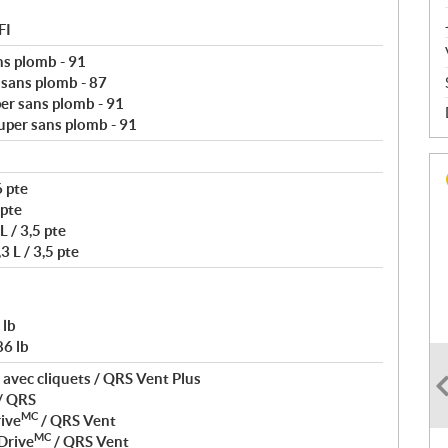
FI
ns plomb - 91
 sans plomb - 87
er sans plomb - 91
uper sans plomb - 91
6 pte
 pte
L / 3,5 pte
3 L / 3,5 pte
 lb
86 lb
avec cliquets / QRS Vent Plus
/ QRS
MC
ive
/ QRS Vent
MC
Drive
/ QRS Vent