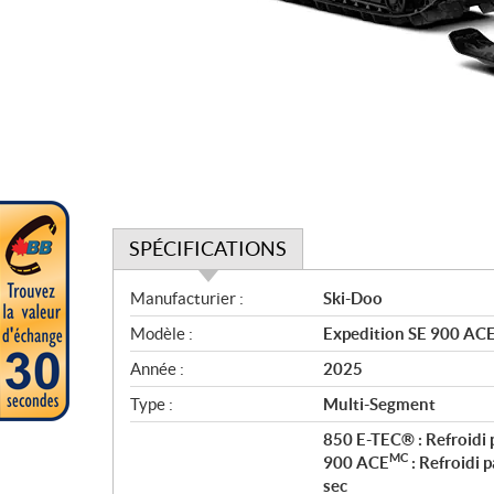
SPÉCIFICATIONS
S
Manufacturier :
Ski-Doo
p
Modèle :
Expedition SE 900 ACE
é
c
Année :
2025
i
Type :
Multi-Segment
f
i
850 E-TEC® : Refroidi 
MC
c
900 ACE
: Refroidi 
sec
a