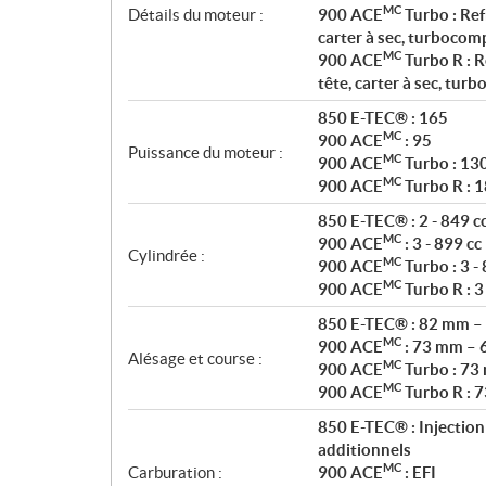
MC
Détails du moteur :
900 ACE
Turbo : Ref
t
carter à sec, turbocom
i
MC
900 ACE
Turbo R : R
o
tête, carter à sec, tur
n
s
850 E-TEC® : 165
MC
900 ACE
: 95
Puissance du moteur :
MC
900 ACE
Turbo : 13
MC
900 ACE
Turbo R : 
850 E-TEC® : 2 - 849 c
MC
900 ACE
: 3 - 899 cc
Cylindrée :
MC
900 ACE
Turbo : 3 -
MC
900 ACE
Turbo R : 3
850 E-TEC® : 82 mm –
MC
900 ACE
: 73 mm – 
Alésage et course :
MC
900 ACE
Turbo : 73
MC
900 ACE
Turbo R : 
850 E-TEC® : Injection
additionnels
MC
Carburation :
900 ACE
: EFI