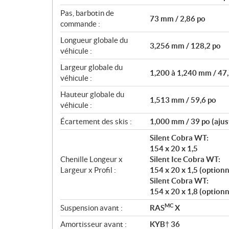
Pas, barbotin de
73 mm / 2,86 po
commande :
Longueur globale du
3,256 mm / 128,2 po
véhicule :
Largeur globale du
1,200 à 1,240 mm / 47,
véhicule :
Hauteur globale du
1,513 mm / 59,6 po
véhicule :
Écartement des skis :
1,000 mm / 39 po (ajus
Silent Cobra WT:
154 x 20 x 1,5
Chenille Longeur x
Silent Ice Cobra WT:
Largeur x Profil :
154 x 20 x 1,5 (optionn
Silent Cobra WT:
154 x 20 x 1,8 (optionn
MC
Suspension avant :
RAS
X
Amortisseur avant :
KYB† 36