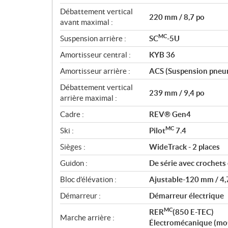
Débattement vertical
220 mm / 8,7 po
avant maximal :
MC
Suspension arrière :
SC
-5U
Amortisseur central :
KYB 36
Amortisseur arrière :
ACS (Suspension pneu
Débattement vertical
239 mm / 9,4 po
arrière maximal :
Cadre :
REV® Gen4
MC
Ski :
Pilot
7.4
Sièges :
WideTrack - 2 places
Guidon :
De série avec crochets 
Bloc d’élévation :
Ajustable-120 mm / 4,
Démarreur :
Démarreur électrique
MC
RER
(850 E-TEC)
Marche arrière :
Électromécanique (mo