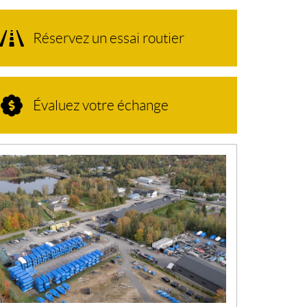
Réservez un essai routier
Évaluez votre échange
N
O
U
V
E
L
L
E
S