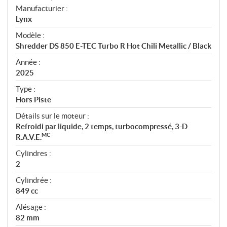
S
Manufacturier :
p
Lynx
é
Modèle :
c
Shredder DS 850 E-TEC Turbo R Hot Chili Metallic / Black
i
f
Année :
i
2025
c
Type :
a
Hors Piste
t
Détails sur le moteur :
i
Refroidi par liquide, 2 temps, turbocompressé, 3-D
o
MC
R.A.V.E.
n
s
Cylindres :
2
Cylindrée :
849 cc
Alésage :
82 mm