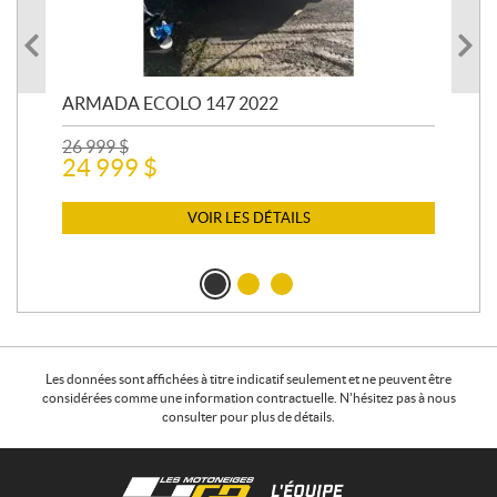
ARMADA ECOLO 147 2022
PR
26 999
$
400
24 999
$
12 
11
VOIR LES DÉTAILS
Les données sont affichées à titre indicatif seulement et ne peuvent être
considérées comme une information contractuelle. N'hésitez pas à nous
consulter pour plus de détails.
C
L