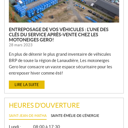
S
ENTREPOSAGE DE VOS VÉHICULES : L’UNE DES
CLÉS DU SERVICE APRÈS-VENTE CHEZ LES
MOTONEIGES GERO!
28 mars 2023
En plus de détenir le plus grand inventaire de véhicules
BRP de toute la région de Lanaudière, Les motoneiges
Gero leur consacre un vaste espace sécuritaire pour les
entreposer hiver comme été!
LIRE LA SUITE
HEURES D'OUVERTURE
SAINT-JEAN-DE-MATHA
SAINTE-ÉMÉLIE-DE-L'ÉNERGIE
G
Lundi :
08:00 à 17:30