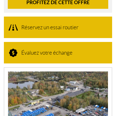
PROFITEZ DE CETTE OFFRE
Réservez un essai routier
Évaluez votre échange
N
O
U
V
E
L
L
E