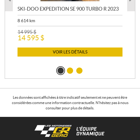
SKI-DOO EXPEDITION SE 900 TURBO R 2023
AR
8 614
km
26 
24
14 995
$
14 595
$
VOIR LES DÉTAILS
Les données sont affichées à titre indicatif seulement et ne peuvent être
considérées comme une information contractuelle. N'hésitez pas à nous
consulter pour plus de détails.
C
L
o
e
n
s