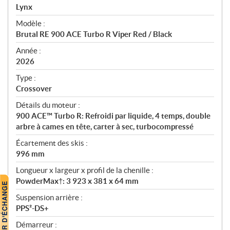
p
Lynx
é
Modèle :
c
Brutal RE 900 ACE Turbo R Viper Red / Black
i
f
Année :
i
2026
c
Type :
a
Crossover
t
Détails du moteur :
i
900 ACE™ Turbo R: Refroidi par liquide, 4 temps, double
o
arbre à cames en tête, carter à sec, turbocompressé
n
s
Écartement des skis :
996 mm
Longueur x largeur x profil de la chenille :
PowderMax†: 3 923 x 381 x 64 mm
Suspension arrière :
PPS²-DS+
Démarreur :