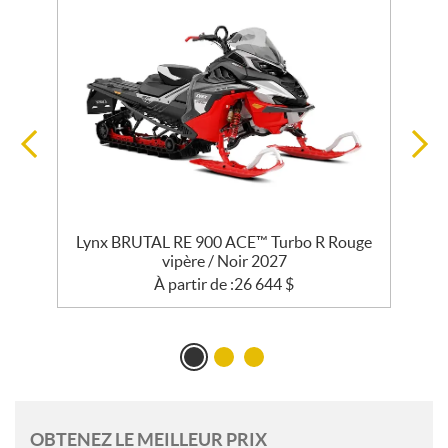
Lynx BRUTAL RE 900 ACE™ Turbo R Rouge
L
vipère / Noir 2027
À partir de :
26 644
$
OBTENEZ LE MEILLEUR PRIX