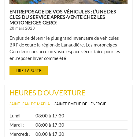
ENTREPOSAGE DE VOS VÉHICULES : L’UNE DES
CLÉS DU SERVICE APRÈS-VENTE CHEZ LES
MOTONEIGES GERO!
28 mars 2023
En plus de détenir le plus grand inventaire de véhicules
BRP de toute la région de Lanaudière, Les motoneiges
Gero leur consacre un vaste espace sécuritaire pour les
entreposer hiver comme été!
LIRE LA SUITE
HEURES D'OUVERTURE
SAINT-JEAN-DE-MATHA
SAINTE-ÉMÉLIE-DE-L'ÉNERGIE
G
Lundi :
08:00 à 17:30
É
N
Mardi :
08:00 à 17:30
É
Mercredi :
08:00 à 17:30
R