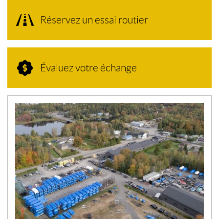
Réservez un essai routier
Évaluez votre échange
N
O
U
V
E
L
L
E
S