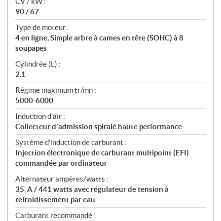
CV / kW :
a
90 / 67
t
Type de moteur :
i
4 en ligne, Simple arbre à cames en tête (SOHC) à 8
o
soupapes
n
s
Cylindrée (L) :
2.1
Régime maximum tr/mn :
5000-6000
Induction d'air :
Collecteur d'admission spiralé haute performance
Système d'induction de carburant :
Injection électronique de carburant multipoint (EFI)
commandée par ordinateur
Alternateur ampères/watts :
35 A / 441 watts avec régulateur de tension à
refroidissement par eau
Carburant recommandé :