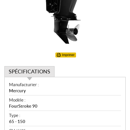
Imprimer
SPÉCIFICATIONS
S
Manufacturier :
p
Mercury
é
Modèle :
c
FourStroke 90
i
f
Type :
i
65 - 150
c