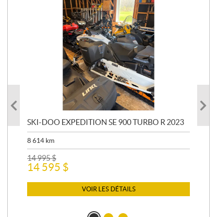
SKI-DOO EXPEDITION SE 900 TURBO R 2023
AR
8 614
km
26 
24
14 995
$
14 595
$
VOIR LES DÉTAILS