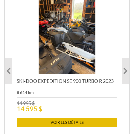
SKI-DOO EXPEDITION SE 900 TURBO R 2023
SK
20
8 614
km
31 
14 995
$
14 595
$
6 5
6 
VOIR LES DÉTAILS