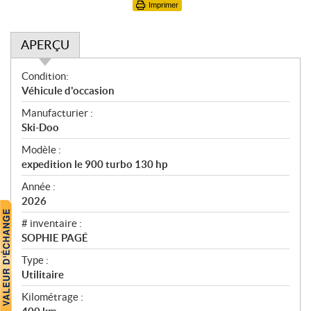
Imprimer
APERÇU
A
Condition:
p
Véhicule d'occasion
e
Manufacturier :
r
Ski-Doo
ç
u
Modèle :
expedition le 900 turbo 130 hp
Année :
2026
# inventaire :
SOPHIE PAGÉ
Type :
Utilitaire
Kilométrage :