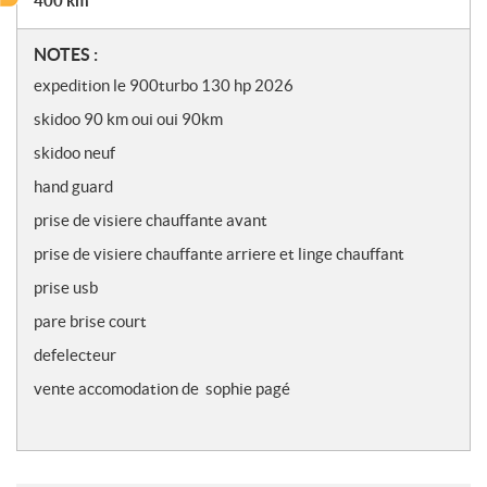
400
km
N
NOTES :
o
expedition le 900turbo 130 hp 2026
t
skidoo 90 km oui oui 90km
e
s
skidoo neuf
hand guard
prise de visiere chauffante avant
prise de visiere chauffante arriere et linge chauffant
prise usb
pare brise court
defelecteur
vente accomodation de sophie pagé