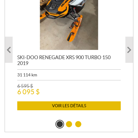
24
SKI-DOO RENEGADE XRS 900 TURBO 150
SK
2019
20
31 114
km
7 5
6 595
$
12 
6 095
$
12
VOIR LES DÉTAILS