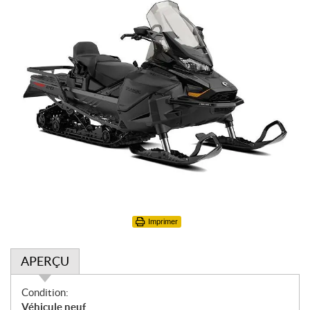
Imprimer
APERÇU
A
Condition:
p
Véhicule neuf