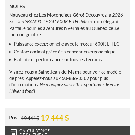
N
NOTES :
o
Nouveau chez Les Motoneiges Géro!
Découvrez la
2026
t
Ski-Doo SKANDIC LE 24" 600R E-TEC Sile
en
noir élégant
.
e
Parfaite pour les aventures hivernales au Québec, cette
s
motoneige offre :
Puissance exceptionnelle avec le moteur 600R E-TEC
Confort optimal grâce à sa conception ergonomique
Fiabilité et performance sur tous les terrains
Visitez-nous à
Saint-Jean-de-Matha
pour voir ce modèle
de près. Appelez-nous au
450-886-3362
pour plus
d'informations.
Ne manquez pas cette opportunité de vivre
l'hiver à fond!
19 444
$
Prix :
19 444
$
CALCULATRICE