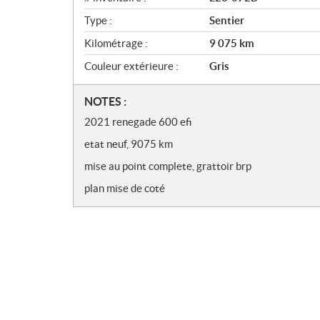
Type :
Sentier
Kilométrage :
9 075
km
Couleur extérieure :
Gris
N
NOTES :
o
2021 renegade 600 efi
t
etat neuf, 9075 km
e
s
mise au point complete, grattoir brp
plan mise de coté