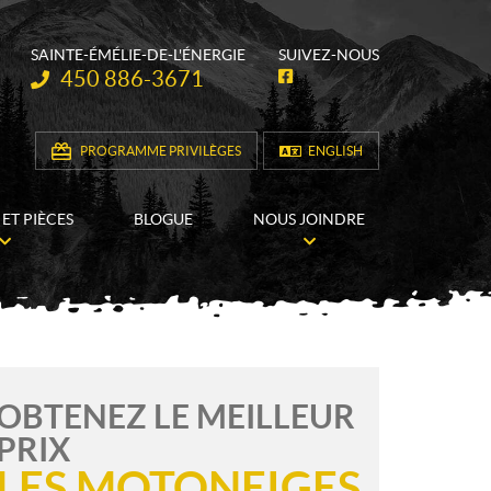
SAINTE-ÉMÉLIE-DE-L'ÉNERGIE
SUIVEZ-NOUS
Téléphone :
450 886-3671
F
a
c
e
b
PROGRAMME PRIVILÈGES
ENGLISH
o
o
k
 ET PIÈCES
BLOGUE
NOUS JOINDRE
OBTENEZ LE MEILLEUR
PRIX
LES MOTONEIGES