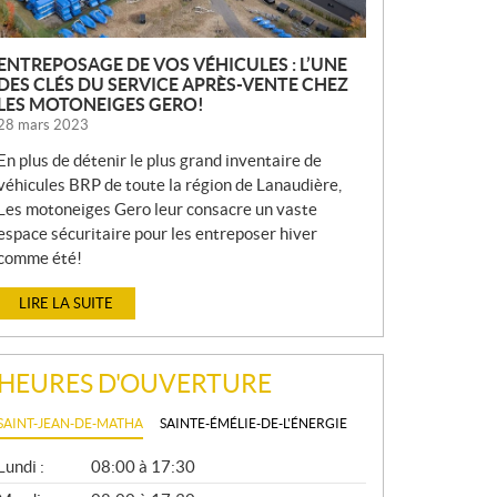
S
ENTREPOSAGE DE VOS VÉHICULES : L’UNE
DES CLÉS DU SERVICE APRÈS-VENTE CHEZ
LES MOTONEIGES GERO!
28 mars 2023
En plus de détenir le plus grand inventaire de
véhicules BRP de toute la région de Lanaudière,
Les motoneiges Gero leur consacre un vaste
espace sécuritaire pour les entreposer hiver
comme été!
LIRE LA SUITE
HEURES D'OUVERTURE
SAINT-JEAN-DE-MATHA
SAINTE-ÉMÉLIE-DE-L'ÉNERGIE
G
Lundi :
08:00 à 17:30
É