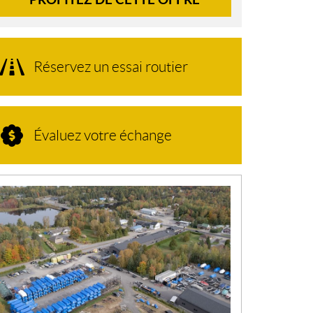
Réservez un essai routier
Évaluez votre échange
N
O
U
V
E
L
L
E