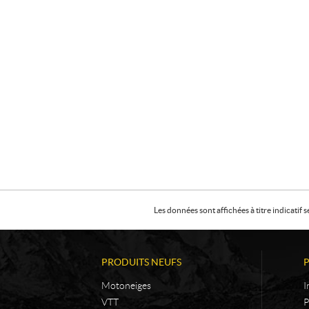
Les données sont affichées à titre indicati
PRODUITS NEUFS
Motoneiges
I
VTT
P