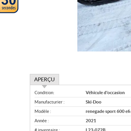
APERÇU
A
Condition:
Véhicule d'occasion
p
Manufacturier :
Ski-Doo
e
r
Modèle :
renegade sport 600 efi
ç
Année :
2021
u
# inventaire :
L23-072B