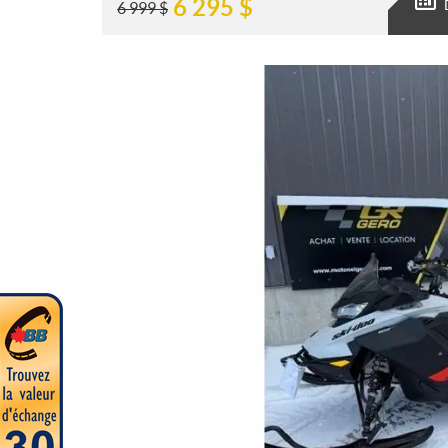
6 295
$
6 999
$