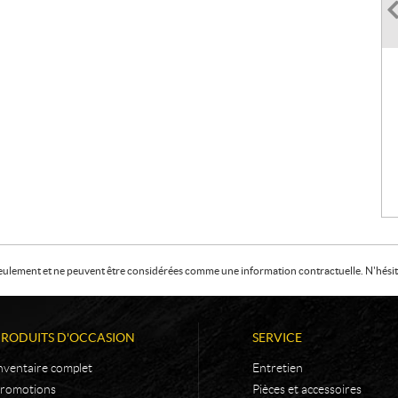
f seulement et ne peuvent être considérées comme une information contractuelle. N'hésite
PRODUITS D'OCCASION
SERVICE
nventaire complet
Entretien
romotions
Pièces et accessoires