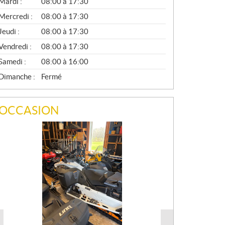
N
Mardi :
08:00 à 17:30
É
Mercredi :
08:00 à 17:30
R
A
Jeudi :
08:00 à 17:30
L
Vendredi :
08:00 à 17:30
Samedi :
08:00 à 16:00
Dimanche :
Fermé
OCCASION