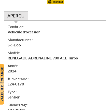
Imprimer
APERÇU
A
Condition:
p
Véhicule d'occasion
e
Manufacturier :
r
Ski-Doo
ç
u
Modèle :
RENEGADE ADRENALINE 900 ACE Turbo
Année :
2024
# inventaire :
L24-0170
Type :
Sentier
Kilométrage :