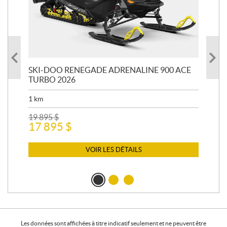
CE
SKI-DOO RENEGADE ADRENALINE 900 ACE
SK
TURBO 2026
TU
1
km
9 4
19 895
$
10 
17 895
$
10
VOIR LES DÉTAILS
Les données sont affichées à titre indicatif seulement et ne peuvent être