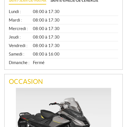
SAINT-JEAN-DE-MATHA
SAINTE-ÉMÉLIE-DE-L'ÉNERGIE
G
Lundi :
08:00 à 17:30
É
N
Mardi :
08:00 à 17:30
É
Mercredi :
08:00 à 17:30
R
A
Jeudi :
08:00 à 17:30
L
Vendredi :
08:00 à 17:30
Samedi :
08:00 à 16:00
Dimanche :
Fermé
OCCASION