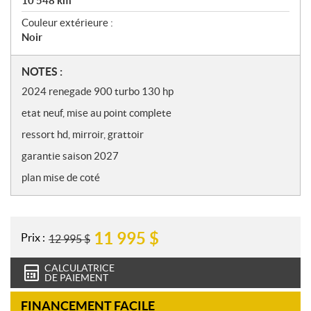
10 548
km
Couleur extérieure :
Noir
N
NOTES :
o
2024 renegade 900 turbo 130 hp
t
etat neuf, mise au point complete
e
s
ressort hd, mirroir, grattoir
garantie saison 2027
plan mise de coté
11 995
$
Prix :
12 995
$
CALCULATRICE
DE PAIEMENT
FINANCEMENT FACILE