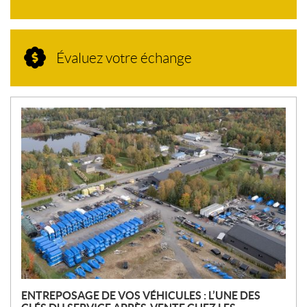
Évaluez votre échange
N
O
U
V
E
L
L
E
S
ENTREPOSAGE DE VOS VÉHICULES : L’UNE DES