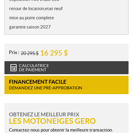
t
retour de location,etat neuf
e
s
mise au point complete
garantie saison 2027
16 295
$
Prix :
20 295
$
CALCULATRICE
DE PAIEMENT
FINANCEMENT FACILE
DEMANDEZ UNE PRÉ-APPROBATION
OBTENEZ LE MEILLEUR PRIX
LES MOTONEIGES GERO
Contactez-nous pour obtenir la meilleure transaction.