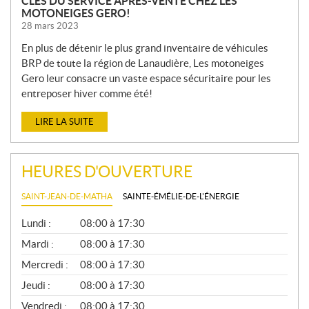
CLÉS DU SERVICE APRÈS-VENTE CHEZ LES
MOTONEIGES GERO!
28 mars 2023
En plus de détenir le plus grand inventaire de véhicules
BRP de toute la région de Lanaudière, Les motoneiges
Gero leur consacre un vaste espace sécuritaire pour les
entreposer hiver comme été!
LIRE LA SUITE
HEURES D'OUVERTURE
SAINT-JEAN-DE-MATHA
SAINTE-ÉMÉLIE-DE-L'ÉNERGIE
G
Lundi :
08:00 à 17:30
É
N
Mardi :
08:00 à 17:30
É
Mercredi :
08:00 à 17:30
R
A
Jeudi :
08:00 à 17:30
L
Vendredi :
08:00 à 17:30