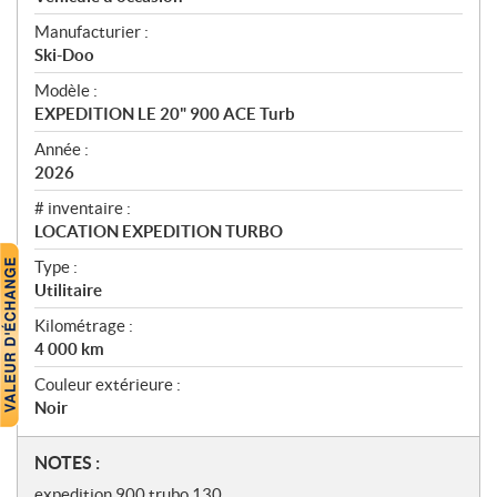
e
Manufacturier :
r
Ski-Doo
ç
u
Modèle :
EXPEDITION LE 20" 900 ACE Turb
Année :
2026
# inventaire :
LOCATION EXPEDITION TURBO
Type :
Utilitaire
Kilométrage :
4 000
km
Couleur extérieure :
Noir
N
NOTES :
o
expedition 900 trubo 130