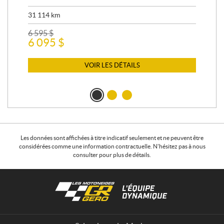
31 114
km
7 5
6 595
$
12 
6 095
$
12
VOIR LES DÉTAILS
Les données sont affichées à titre indicatif seulement et ne peuvent être
considérées comme une information contractuelle. N'hésitez pas à nous
consulter pour plus de détails.
C
L
o
e
n
s
t
m