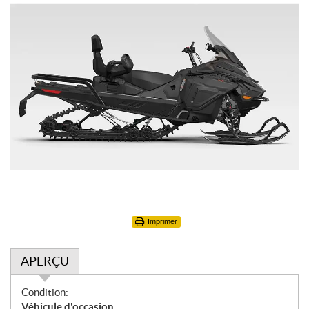
Imprimer
APERÇU
A
Condition:
p
Véhicule d'occasion