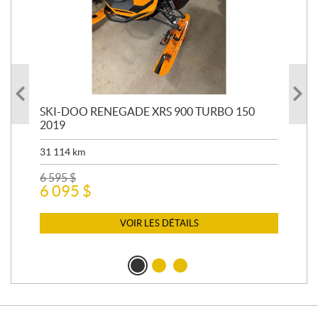
24
SKI-DOO RENEGADE XRS 900 TURBO 150
SK
2019
20
31 114
km
7 5
6 595
$
12 
6 095
$
12
VOIR LES DÉTAILS