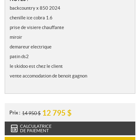
o
backcountry x 850 2024
t
chenille ice cobra 1.6
e
s
prise de visiere chauffante
miroir
demareur electrique
patin ds2
le skidoo est chez le client
vente accomodation de benoit gagnon
12 795
$
Prix :
14 950
$
CALCULATRICE
DE PAIEMENT