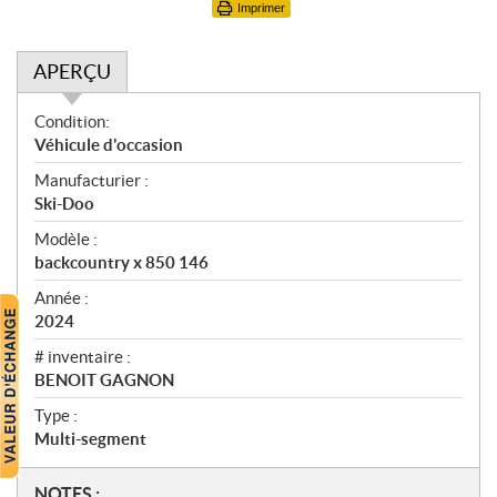
Imprimer
APERÇU
A
Condition:
p
Véhicule d'occasion
e
Manufacturier :
r
Ski-Doo
ç
u
Modèle :
backcountry x 850 146
Année :
2024
# inventaire :
BENOIT GAGNON
Type :
Multi-segment
N
NOTES :