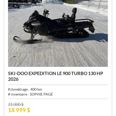
SKI-DOO EXPEDITION LE 900 TURBO 130 HP
2026
Kilométrage :
400
km
# inventaire :
SOPHIE PAGÉ
P
21 000
$
18 999
$
R
I