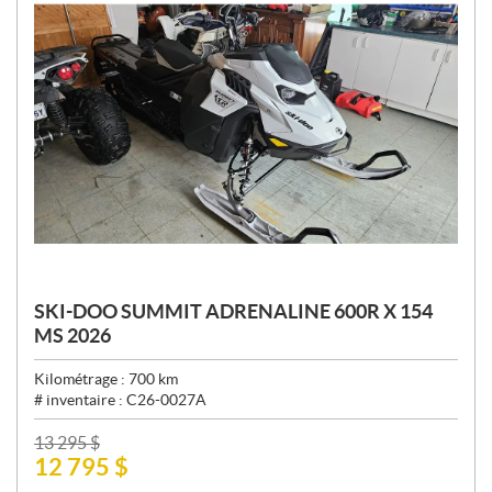
SKI-DOO SUMMIT ADRENALINE 600R X 154
MS 2026
Kilométrage :
700
km
# inventaire :
C26-0027A
P
13 295
$
12 795
$
R
I