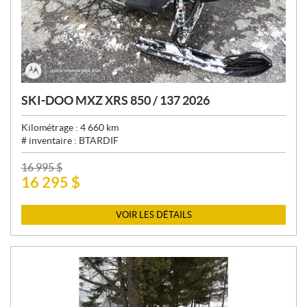
SKI-DOO MXZ XRS 850 / 137 2026
Kilométrage :
4 660
km
# inventaire :
BTARDIF
P
16 995
$
16 295
$
R
I
X
VOIR LES DÉTAILS
: