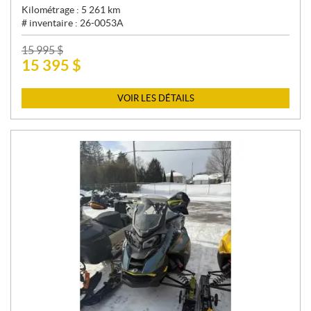
Kilométrage :
5 261
km
# inventaire :
26-0053A
P
15 995
$
15 395
$
R
I
X
VOIR LES DÉTAILS
: