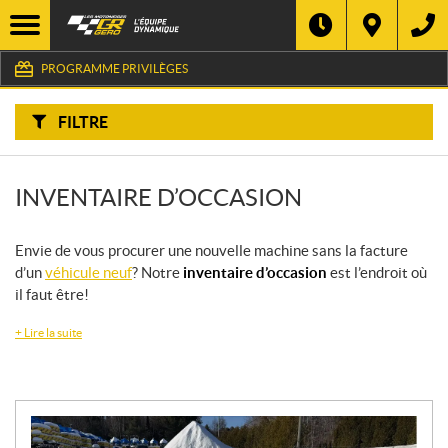
F
I
Filtre
L
Type
T
R
PROGRAMME PRIVILÈGES
E
R
Catégorie
P
A
FILTRE
R
:
Marque
INVENTAIRE D’OCCASION
Année
Prix
Envie de vous procurer une nouvelle machine sans la facture
d’un
véhicule neuf
? Notre
inventaire d’occasion
est l’endroit où
il faut être!
Inventaire
CHERCHER
+
Lire la suite