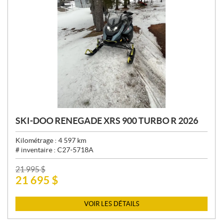
SKI-DOO RENEGADE XRS 900 TURBO R 2026
Kilométrage :
4 597
km
# inventaire :
C27-5718A
P
21 995
$
21 695
$
R
I
X
VOIR LES DÉTAILS