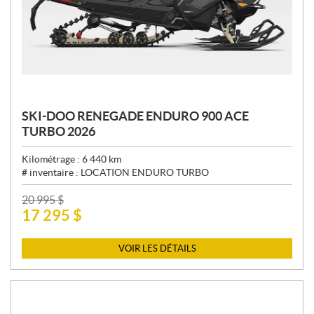
SKI-DOO RENEGADE ENDURO 900 ACE
TURBO 2026
Kilométrage :
6 440
km
# inventaire :
LOCATION ENDURO TURBO
P
20 995
$
17 295
$
R
I
X
VOIR LES DÉTAILS
: