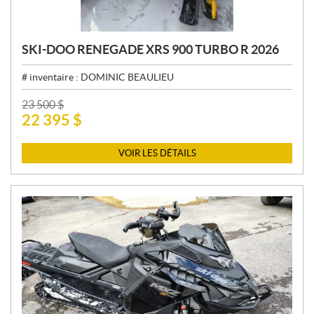
SKI-DOO RENEGADE XRS 900 TURBO R 2026
# inventaire :
DOMINIC BEAULIEU
P
23 500
$
22 395
$
R
I
X
VOIR LES DÉTAILS
: