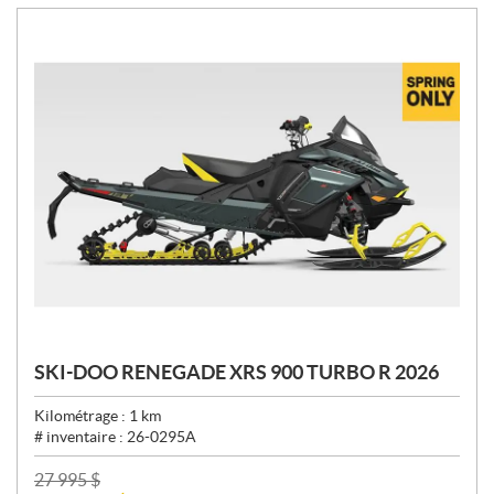
:
SKI-DOO RENEGADE XRS 900 TURBO R 2026
Kilométrage :
1
km
# inventaire :
26-0295A
P
27 995
$