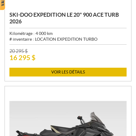
SKI-DOO EXPEDITION LE 20" 900 ACE TURB
2026
Kilométrage :
4 000
km
# inventaire :
LOCATION EXPEDITION TURBO
P
20 295
$
16 295
$
R
I
X
VOIR LES DÉTAILS
: