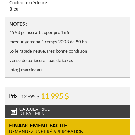
Couleur extérieure :
Bleu
N
NOTES :
o
1993 princcraft super pro 166
t
moteur yamaha 4 temps 2003 de 90 hp
e
s
toile rapide neuve, tres bonne condition
vente de particuler, pas de taxes
info; j martineau
11 995
$
Prix :
12 995
$
CALCULATRICE
DE PAIEMENT
FINANCEMENT FACILE
DEMANDEZ UNE PRÉ-APPROBATION