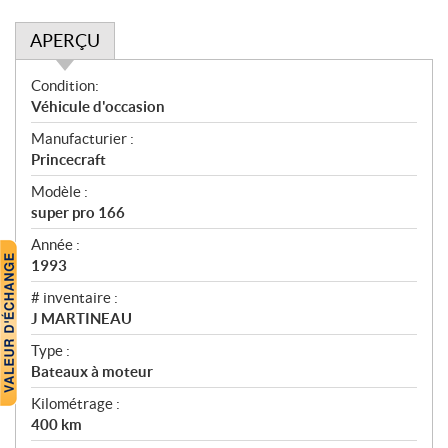
APERÇU
A
Condition:
p
Véhicule d'occasion
e
Manufacturier :
r
Princecraft
ç
u
Modèle :
super pro 166
Année :
1993
# inventaire :
J MARTINEAU
Type :
Bateaux à moteur
Kilométrage :
400
km