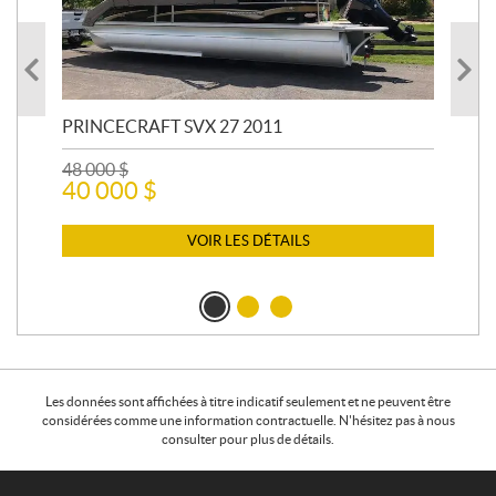
PRINCECRAFT SVX 27 2011
AR
48 000
$
26 
40 000
$
24
VOIR LES DÉTAILS
Les données sont affichées à titre indicatif seulement et ne peuvent être
considérées comme une information contractuelle. N'hésitez pas à nous
consulter pour plus de détails.