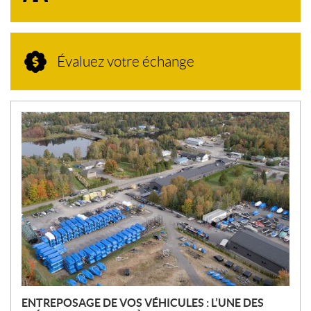
Évaluez votre échange
N
O
U
V
E
L
L
E
S
ENTREPOSAGE DE VOS VÉHICULES : L’UNE DES