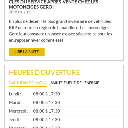
CLÉS DU SERVICE APRÈS-VENTE CHEZ LES
MOTONEIGES GERO!
28 mars 2023
En plus de détenir le plus grand inventaire de véhicules
BRP de toute la région de Lanaudière, Les motoneiges
Gero leur consacre un vaste espace sécuritaire pour les
entreposer hiver comme été!
LIRE LA SUITE
HEURES D'OUVERTURE
SAINT-JEAN-DE-MATHA
SAINTE-ÉMÉLIE-DE-L'ÉNERGIE
G
Lundi :
08:00 à 17:30
É
N
Mardi :
08:00 à 17:30
É
Mercredi :
08:00 à 17:30
R
A
Jeudi :
08:00 à 17:30
L