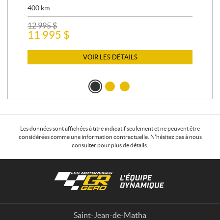
400
km
48 
40
12 995
$
11 995
$
VOIR LES DÉTAILS
Les données sont affichées à titre indicatif seulement et ne peuvent être
considérées comme une information contractuelle. N'hésitez pas à nous
consulter pour plus de détails.
C
L
o
e
n
s
t
m
a
o
Saint-Jean-de-Matha