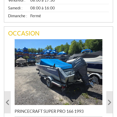
Vendredi :
08:00 à 17:30
Samedi :
08:00 à 16:00
Dimanche :
Fermé
OCCASION
PRINCECRAFT SUPER PRO 166 1993
PRI