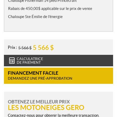
Chaloupe Fisherman 14 pied Princecraft
t
Rabais de 450,00$ applicable sur le prix de vente
e
s
Chaloupe Ste Émilie de l'énergie
5 566
$
Prix :
5 566
$
CALCULATRICE
DE PAIEMENT
FINANCEMENT FACILE
DEMANDEZ UNE PRÉ-APPROBATION
OBTENEZ LE MEILLEUR PRIX
LES MOTONEIGES GERO
Contactez-nous pour obtenir la meilleure transaction.