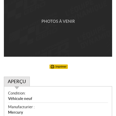
PHOTOS À VENIR
Imprimer
APERÇU
A
Condition:
p
Véhicule neuf
e
Manufacturier :
r
Mercury
ç