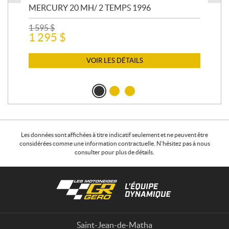
MERCURY 20 MH/ 2 TEMPS 1996
ME
20
1 595
$
1 295
$
2 4
2 
VOIR LES DÉTAILS
Les données sont affichées à titre indicatif seulement et ne peuvent être
considérées comme une information contractuelle. N'hésitez pas à nous
consulter pour plus de détails.
C
L
o
e
n
s
t
m
a
o
Saint-Jean-de-Matha