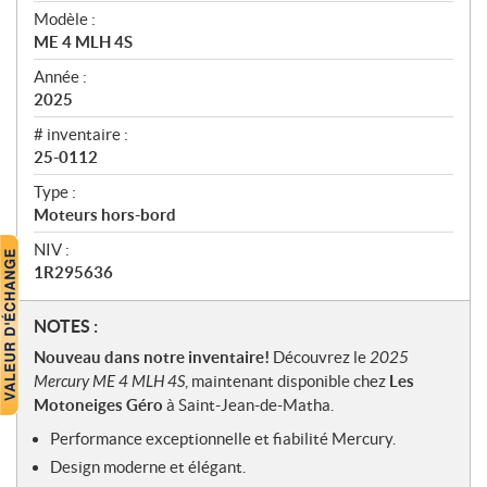
u
Modèle :
ME 4 MLH 4S
Année :
2025
# inventaire :
25-0112
Type :
Moteurs hors-bord
NIV :
1R295636
N
NOTES :
o
Nouveau dans notre inventaire!
Découvrez le
2025
t
Mercury ME 4 MLH 4S
, maintenant disponible chez
Les
e
Motoneiges Géro
à Saint-Jean-de-Matha.
s
Performance exceptionnelle et fiabilité Mercury.
Design moderne et élégant.