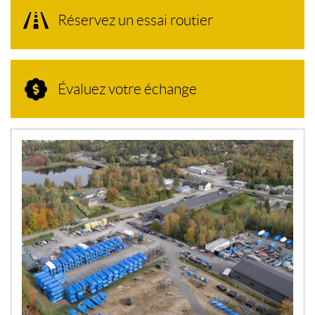
Réservez un essai routier
Évaluez votre échange
N
O
U
V
E
L
L
E
S