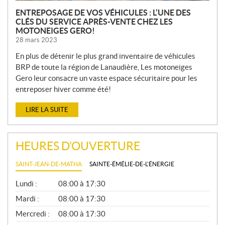
ENTREPOSAGE DE VOS VÉHICULES : L’UNE DES
CLÉS DU SERVICE APRÈS-VENTE CHEZ LES
MOTONEIGES GERO!
28 mars 2023
En plus de détenir le plus grand inventaire de véhicules
BRP de toute la région de Lanaudière, Les motoneiges
Gero leur consacre un vaste espace sécuritaire pour les
entreposer hiver comme été!
LIRE LA SUITE
HEURES D'OUVERTURE
SAINT-JEAN-DE-MATHA
SAINTE-ÉMÉLIE-DE-L'ÉNERGIE
G
Lundi :
08:00 à 17:30
É
N
Mardi :
08:00 à 17:30
É
Mercredi :
08:00 à 17:30
R
A