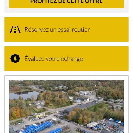
PROFITEZ DE CETTE OFFRE
Réservez un essai routier
Évaluez votre échange
N
O
U
V
E
L
L
E