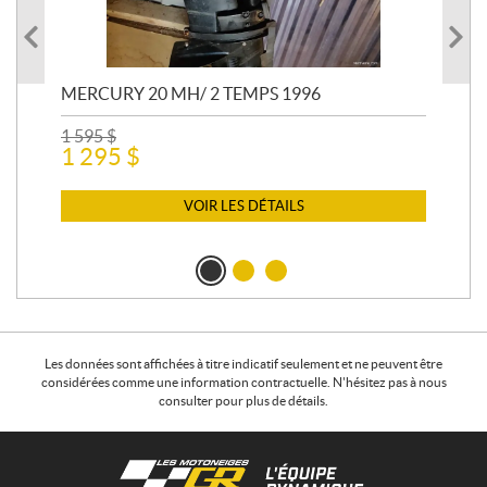
MERCURY 20 MH/ 2 TEMPS 1996
ME
20
1 595
$
1 295
$
2 4
2 
VOIR LES DÉTAILS
Les données sont affichées à titre indicatif seulement et ne peuvent être
considérées comme une information contractuelle. N'hésitez pas à nous
consulter pour plus de détails.
C
L
o
e