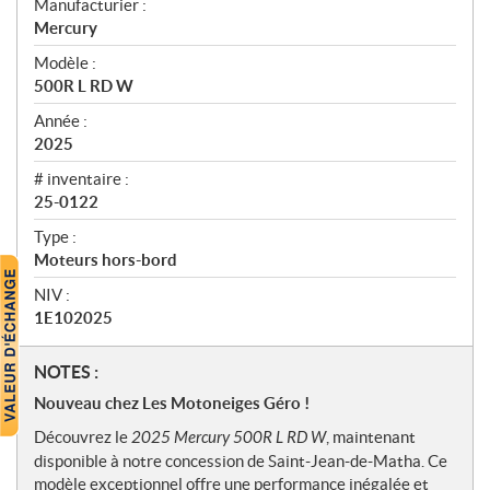
Manufacturier :
r
Mercury
ç
u
Modèle :
500R L RD W
Année :
2025
# inventaire :
25-0122
Type :
Moteurs hors-bord
NIV :
1E102025
N
NOTES :
o
Nouveau chez Les Motoneiges Géro !
t
Découvrez le
2025 Mercury 500R L RD W
, maintenant
e
disponible à notre concession de Saint-Jean-de-Matha. Ce
s
modèle exceptionnel offre une performance inégalée et