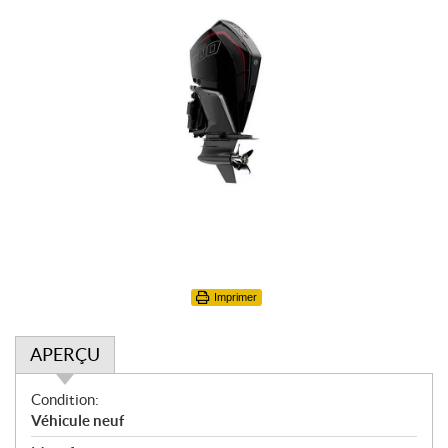
Imprimer
APERÇU
A
Condition:
p
Véhicule neuf
e