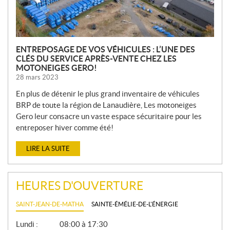
S
ENTREPOSAGE DE VOS VÉHICULES : L’UNE DES
CLÉS DU SERVICE APRÈS-VENTE CHEZ LES
MOTONEIGES GERO!
28 mars 2023
En plus de détenir le plus grand inventaire de véhicules
BRP de toute la région de Lanaudière, Les motoneiges
Gero leur consacre un vaste espace sécuritaire pour les
entreposer hiver comme été!
LIRE LA SUITE
HEURES D'OUVERTURE
SAINT-JEAN-DE-MATHA
SAINTE-ÉMÉLIE-DE-L'ÉNERGIE
G
Lundi :
08:00 à 17:30