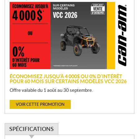
P
r
o
m
o
t
i
o
n
ÉCONOMISEZ JUSQU’À 4 000$ OU 0% D’INTÉRÊT
POUR 60 MOIS SUR CERTAINS MODÈLES VCC 2026
Offre valable du 1 août au 30 septembre.
VOIR CETTE PROMOTION
SPÉCIFICATIONS