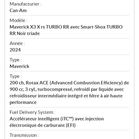
S
Manufacturier :
p
Can-Am
é
Modèle :
c
Maverick X3 X rs TURBO RR avec Smart-Shox TURBO
i
RR Noir triade
f
i
Année :
2024
c
a
Type :
t
Maverick
i
Type :
o
200 ch, Rotax ACE (Advanced Combustion Efficiency) de
n
900 cc, 3 cyl., turbocompressé, refroidi par liquide avec
s
refroidisseur intermédiaire intégré et filtre à air haute
performance
Fuel Delivery System :
Accélérateur intelligent (iTC™) avec injection
électronique de carburant (EFI)
Transmission :