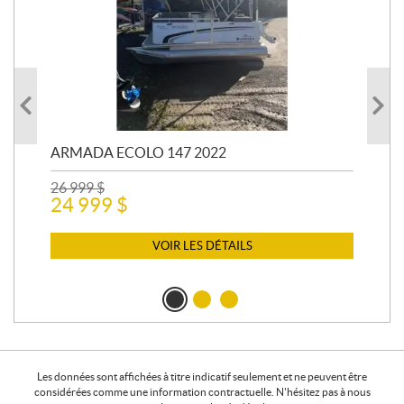
ARMADA ECOLO 147 2022
PR
26 999
$
400
24 999
$
12 
11
VOIR LES DÉTAILS
Les données sont affichées à titre indicatif seulement et ne peuvent être
considérées comme une information contractuelle. N'hésitez pas à nous