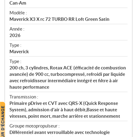
p
Can-Am
é
Modèle :
c
Maverick X3 X rc 72 TURBO RR Loft Green Satin
i
f
Année :
i
2026
c
Type :
a
Maverick
t
Type :
i
200 ch, 3 cylindres, Rotax ACE (éfficacité de combustion
o
avancée) de 900 cc, turbocompressé, refroidi par liquide
n
avec refroidisseur intermédiaire intégré et filtre à air
s
haute performance
Transmission :
Primaire pDrive et CVT avec QRS-X (Quick Response
System), admission d’air à haut débit,Basse et haute
vitesses, point mort, marche arrière et stationnement
Groupe motopropulseur :
Différentiel avant verrouillable avec technologie