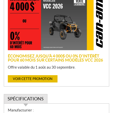
r
o
m
o
t
i
o
n
ÉCONOMISEZ JUSQU’À 4 000$ OU 0% D’INTÉRÊT
POUR 60 MOIS SUR CERTAINS MODÈLES VCC 2026
Offre valable du 1 août au 30 septembre.
VOIR CETTE PROMOTION
SPÉCIFICATIONS
S
Manufacturier :