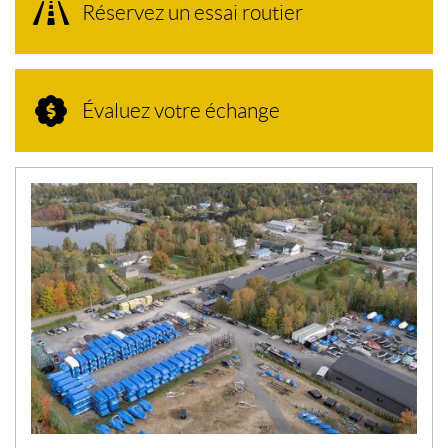
Réservez un essai routier
Évaluez votre échange
N
O
U
V
E
L
L
E
S