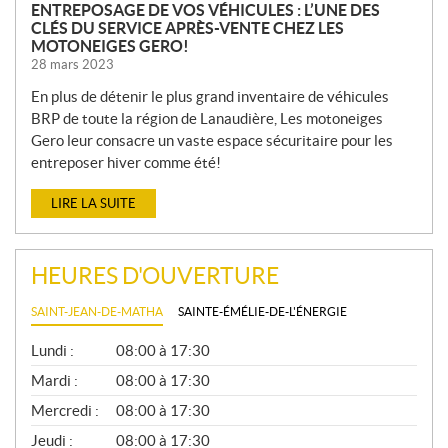
ENTREPOSAGE DE VOS VÉHICULES : L’UNE DES
CLÉS DU SERVICE APRÈS-VENTE CHEZ LES
MOTONEIGES GERO!
28 mars 2023
En plus de détenir le plus grand inventaire de véhicules
BRP de toute la région de Lanaudière, Les motoneiges
Gero leur consacre un vaste espace sécuritaire pour les
entreposer hiver comme été!
LIRE LA SUITE
HEURES D'OUVERTURE
SAINT-JEAN-DE-MATHA
SAINTE-ÉMÉLIE-DE-L'ÉNERGIE
G
Lundi :
08:00 à 17:30
É
N
Mardi :
08:00 à 17:30
É
Mercredi :
08:00 à 17:30
R
A
Jeudi :
08:00 à 17:30
L