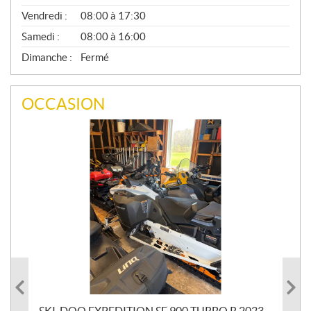
Vendredi :
08:00 à 17:30
Samedi :
08:00 à 16:00
Dimanche :
Fermé
OCCASION
SKI-DOO EXPEDITION SE 900 TURBO R 2023
AR