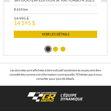
8 614
km
26 
24
14 995
$
14 595
$
VOIR LES DÉTAILS
Les données sont affichées à titre indicatif seulement et ne peuvent être
considérées comme une information contractuelle. N'hésitez pas à nous
consulter pour plus de détails.
C
L
o
e
n
s
t
m