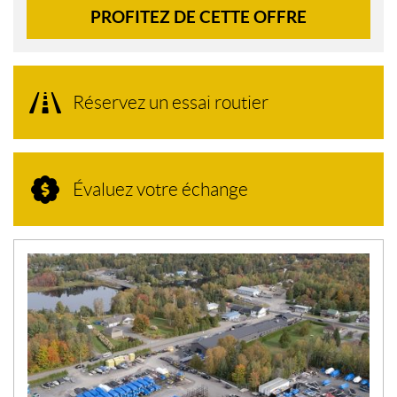
PROFITEZ DE CETTE OFFRE
Réservez un essai routier
Évaluez votre échange
N
O
U
V
E
L
L