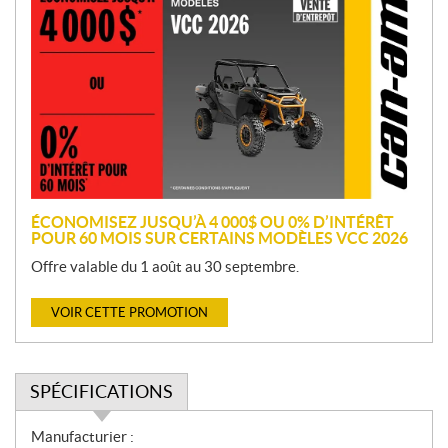
r
o
m
o
t
i
o
n
ÉCONOMISEZ JUSQU’À 4 000$ OU 0% D’INTÉRÊT
POUR 60 MOIS SUR CERTAINS MODÈLES VCC 2026
Offre valable du 1 août au 30 septembre.
VOIR CETTE PROMOTION
SPÉCIFICATIONS
S
Manufacturier :