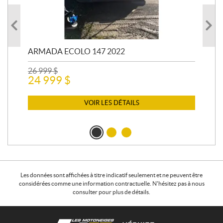
ARMADA ECOLO 147 2022
PR
26 999
$
400
24 999
$
12 
11
VOIR LES DÉTAILS
Les données sont affichées à titre indicatif seulement et ne peuvent être
considérées comme une information contractuelle. N'hésitez pas à nous
consulter pour plus de détails.
C
L