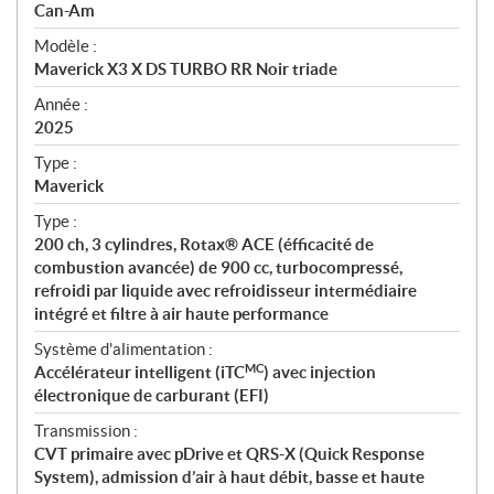
p
Can-Am
é
Modèle :
c
Maverick X3 X DS TURBO RR Noir triade
i
f
Année :
i
2025
c
Type :
a
Maverick
t
Type :
i
200 ch, 3 cylindres, Rotax® ACE (éfficacité de
o
combustion avancée) de 900 cc, turbocompressé,
n
refroidi par liquide avec refroidisseur intermédiaire
s
intégré et filtre à air haute performance
Système d'alimentation :
MC
Accélérateur intelligent (iTC
) avec injection
électronique de carburant (EFI)
Transmission :
CVT primaire avec pDrive et QRS-X (Quick Response
System), admission d’air à haut débit, basse et haute