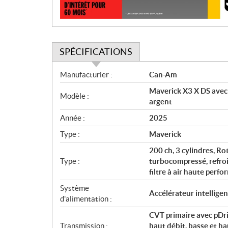
n
SPÉCIFICATIONS
S
Manufacturier :
Can-Am
p
Maverick X3 X DS ave
é
Modèle :
argent
c
i
Année :
2025
f
Type :
Maverick
i
c
200 ch, 3 cylindres, R
Type :
turbocompressé, refroid
a
filtre à air haute perf
t
i
Système
Accélérateur intelligen
o
d'alimentation :
n
CVT primaire avec pDri
s
Transmission :
haut débit, basse et ha