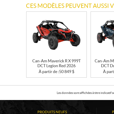
CES MODÈLES PEUVENT AUSSI 
Can-Am Maverick R X 999T
Can-Am Ma
DCT Legion Red 2026
DCT Du
À partir de :
50 849
$
À part
Les données sont affichées à titre indicati
PRODUITS NEUFS