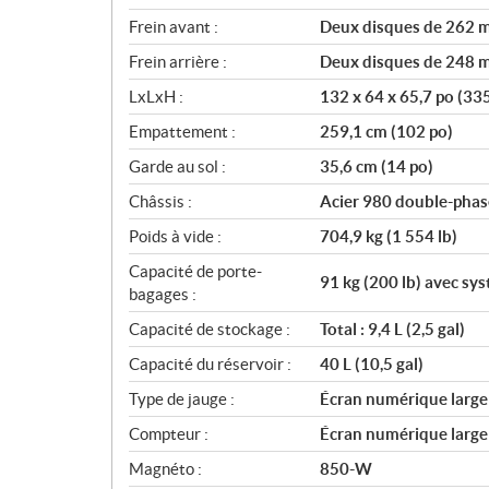
Frein avant :
Deux disques de 262 mm
Frein arrière :
Deux disques de 248 mm
LxLxH :
132 x 64 x 65,7 po (33
Empattement :
259,1 cm (102 po)
Garde au sol :
35,6 cm (14 po)
Châssis :
Acier 980 double-phas
Poids à vide :
704,9 kg (1 554 lb)
Capacité de porte-
91 kg (200 lb) avec s
bagages :
Capacité de stockage :
Total : 9,4 L (2,5 gal)
Capacité du réservoir :
40 L (10,5 gal)
Type de jauge :
Écran numérique large d
Compteur :
Écran numérique large d
Magnéto :
850-W