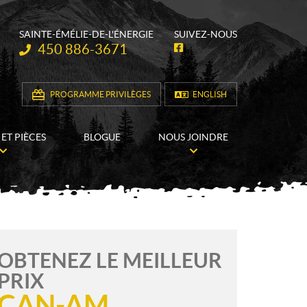
SAINTE-ÉMÉLIE-DE-L'ÉNERGIE
SUIVEZ-NOUS
Téléphone :
450 886-3671
F
a
c
e
b
PROGRAMME PRIVILÈGES
ENGLISH
o
o
k
 ET PIÈCES
BLOGUE
NOUS JOINDRE
OBTENEZ LE MEILLEUR
PRIX
CAN-AM