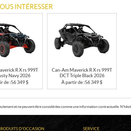
VOUS INTÉRESSER
verick R X rs 999T
Can-Am Maverick R X rs 999T
sty Navy 2026
DCT Triple Black 2026
ir de :
56 349
$
À partir de :
56 349
$
f seulement et ne peuvent être considérées comme une information contractuelle. N'hésite
PRODUITS D'OCCASION
SERVICE