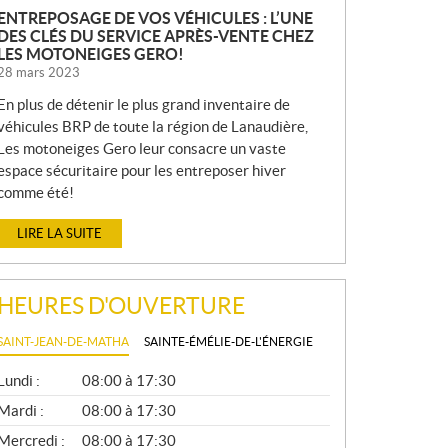
ENTREPOSAGE DE VOS VÉHICULES : L’UNE
DES CLÉS DU SERVICE APRÈS-VENTE CHEZ
LES MOTONEIGES GERO!
28 mars 2023
En plus de détenir le plus grand inventaire de
véhicules BRP de toute la région de Lanaudière,
Les motoneiges Gero leur consacre un vaste
espace sécuritaire pour les entreposer hiver
comme été!
LIRE LA SUITE
HEURES D'OUVERTURE
SAINT-JEAN-DE-MATHA
SAINTE-ÉMÉLIE-DE-L'ÉNERGIE
G
Lundi :
08:00 à 17:30
É
N
Mardi :
08:00 à 17:30
É
Mercredi :
08:00 à 17:30
R