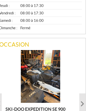
A
Jeudi :
08:00 à 17:30
L
Vendredi :
08:00 à 17:30
Samedi :
08:00 à 16:00
Dimanche :
Fermé
OCCASION
SKI-DOO EXPEDITION SE 900
ARMADA ECOLO 147 2022
PRINCECRAFT SUPER PRO 166