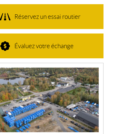
Réservez un essai routier
Évaluez votre échange
N
O
U
V
E
L
L
E
S