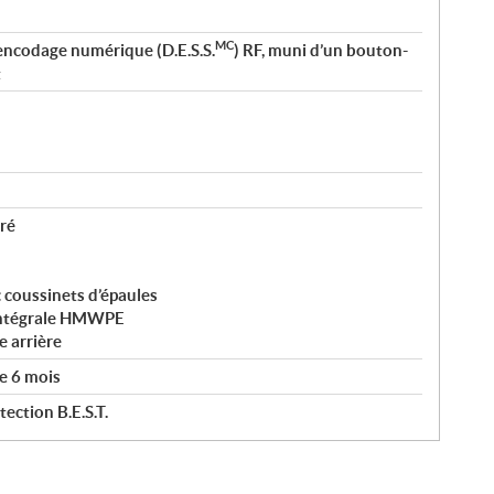
MC
encodage numérique (D.E.S.S.
) RF, muni d’un bouton-
t
ré
c coussinets d’épaules
 intégrale HMWPE
 arrière
e 6 mois
ection B.E.S.T.