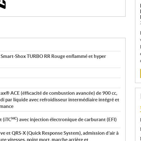
c Smart-Shox TURBO RR Rouge enflammé et hyper
otax® ACE (éfficacité de combustion avancée) de 900 cc,
i par liquide avec refroidisseur intermédiaire intégré et
ormance
MC
t (iTC
) avec injection électronique de carburant (EFI)
ve et QRS-X (Quick Response System), admission d’air à
ute vitesses, point mort, marche arrière et