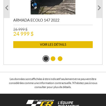
ARMADA ECOLO 147 2022
PR
26 999
$
400
24 999
$
12 
11
VOIR LES DÉTAILS
Les données sont affichées à titre indicatif seulement et ne peuvent être
considérées comme une information contractuelle. N'hésitez pas à nous
consulter pour plus de détails.
C
L
o
e