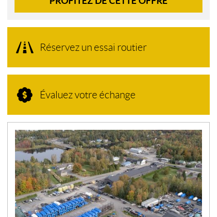
PROFITEZ DE CETTE OFFRE
Réservez un essai routier
Évaluez votre échange
N
O
U
V
E
L
L
E