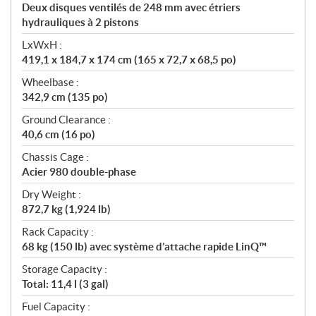
Deux disques ventilés de 248 mm avec étriers
hydrauliques à 2 pistons
LxWxH :
419,1 x 184,7 x 174 cm (165 x 72,7 x 68,5 po)
Wheelbase :
342,9 cm (135 po)
Ground Clearance :
40,6 cm (16 po)
Chassis Cage :
Acier 980 double-phase
Dry Weight :
872,7 kg (1,924 lb)
Rack Capacity :
68 kg (150 lb) avec système d’attache rapide LinQ™
Storage Capacity :
Total: 11,4 l (3 gal)
Fuel Capacity :