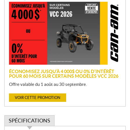
P
r
o
m
o
t
i
o
n
ÉCONOMISEZ JUSQU’À 4 000$ OU 0% D’INTÉRÊT
POUR 60 MOIS SUR CERTAINS MODÈLES VCC 2026
Offre valable du 1 août au 30 septembre.
VOIR CETTE PROMOTION
SPÉCIFICATIONS