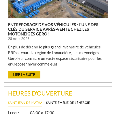
S
ENTREPOSAGE DE VOS VÉHICULES : L’UNE DES
CLÉS DU SERVICE APRÈS-VENTE CHEZ LES
MOTONEIGES GERO!
28 mars 2023
En plus de détenir le plus grand inventaire de véhicules
BRP de toute la région de Lanaudière, Les motoneiges
Gero leur consacre un vaste espace sécuritaire pour les
entreposer hiver comme été!
LIRE LA SUITE
HEURES D'OUVERTURE
SAINT-JEAN-DE-MATHA
SAINTE-ÉMÉLIE-DE-L'ÉNERGIE
G
Lundi :
08:00 à 17:30