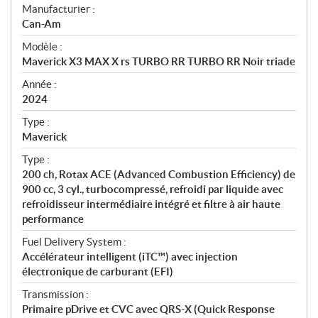
S
Manufacturier :
p
Can-Am
é
Modèle :
c
Maverick X3 MAX X rs TURBO RR TURBO RR Noir triade
i
f
Année :
i
2024
c
Type :
a
Maverick
t
Type :
i
200 ch, Rotax ACE (Advanced Combustion Efficiency) de
o
900 cc, 3 cyl., turbocompressé, refroidi par liquide avec
n
refroidisseur intermédiaire intégré et filtre à air haute
s
performance
Fuel Delivery System :
Accélérateur intelligent (iTC™) avec injection
électronique de carburant (EFI)
Transmission :
Primaire pDrive et CVC avec QRS-X (Quick Response